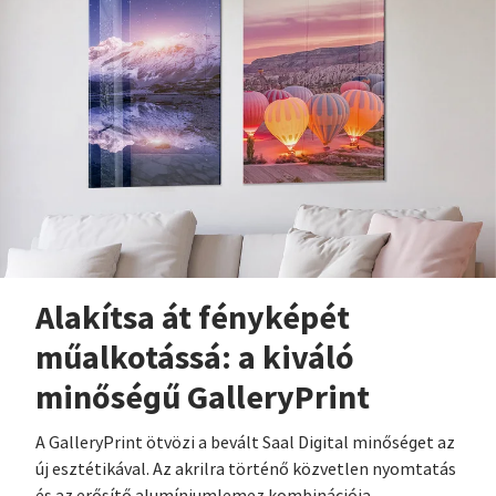
Alakítsa át fényképét
műalkotássá: a kiváló
minőségű GalleryPrint
A GalleryPrint ötvözi a bevált Saal Digital minőséget az
új esztétikával. Az akrilra történő közvetlen nyomtatás