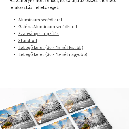
Ha GalleryPrintet rendel, itt találja az összes elérhető
felakasztási lehetőséget:
Alumínium segédkeret
Galéria Alumínium segédkeret
Szabványos rögzítés
Stand-off
Lebegő keret (30 x 45-nél kisebb)
Lebegő keret (30 x 45-nél nagyobb)