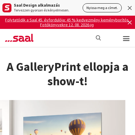
Saal Design alkalmazás
Nyissa meg a címet.
Tervezzen gyorsan és kényelmesen.
Folytatódik a Saal 45. évfordulója: 45 % kedvezmény keményborítós
Fotókönyvekre 12. 08. 2026-ig
A GalleryPrint ellopja a
show-t!