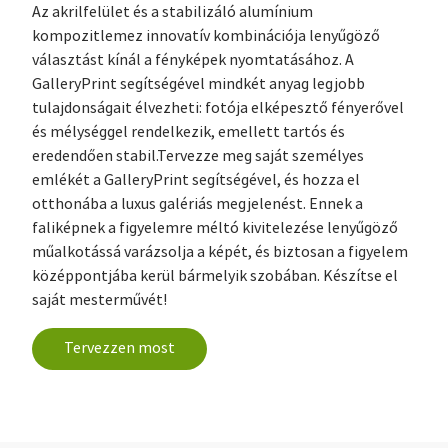
Az akrilfelület és a stabilizáló alumínium
kompozitlemez innovatív kombinációja lenyűgöző
választást kínál a fényképek nyomtatásához. A
GalleryPrint segítségével mindkét anyag legjobb
tulajdonságait élvezheti: fotója elképesztő fényerővel
és mélységgel rendelkezik, emellett tartós és
eredendően stabil.Tervezze meg saját személyes
emlékét a GalleryPrint segítségével, és hozza el
otthonába a luxus galériás megjelenést. Ennek a
faliképnek a figyelemre méltó kivitelezése lenyűgöző
műalkotássá varázsolja a képét, és biztosan a figyelem
középpontjába kerül bármelyik szobában. Készítse el
saját mesterművét!
Tervezzen most