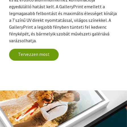
és az erősítő alumíniumlemez kombinációja
egyedülálló hatást kelt. A GalleryPrint emellett a
legmagasabb felbontást és maximális élességet kínálja
a 7 színű UV direkt nyomtatással, világos színekkel. A
GalleryPrint a legjobb fényben tünteti fel kedvenc
fényképét, és bármelyik szobát művészeti galériává
varázsolhatja.
Tervezzen most