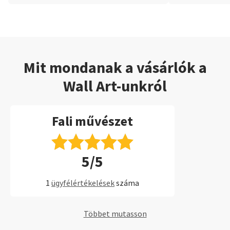
Mit mondanak a vásárlók a
Wall Art-unkról
Fali művészet
5/5
1
ügyfélértékelések
száma
Többet mutasson