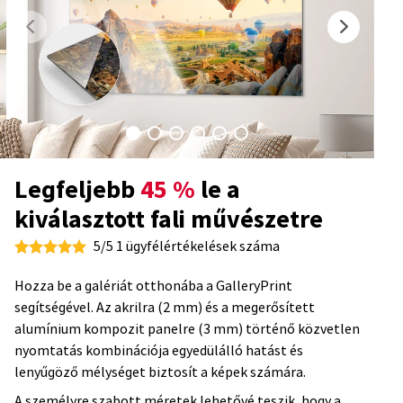
Legfeljebb
45 %
le a
kiválasztott fali művészetre
5/5 1 ügyfélértékelések száma
Hozza be a galériát otthonába a GalleryPrint
segítségével. Az akrilra (2 mm) és a megerősített
alumínium kompozit panelre (3 mm) történő közvetlen
nyomtatás kombinációja egyedülálló hatást és
lenyűgöző mélységet biztosít a képek számára.
A személyre szabott méretek lehetővé teszik, hogy a