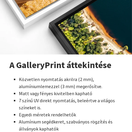
A GalleryPrint áttekintése
Közvetlen nyomtatás akrilra (2 mm),
alumíniumlemezzel (3 mm) megerősítve.
Matt vagy fényes kivitelben kapható
7 színű UV direkt nyomtatás, beleértve a világos
színeket is.
Egyedi méretek rendelhetők
Alumínium segédkeret, szabványos rögzítés és
állványok kaphatók