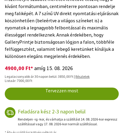
kívánt formátumban, centiméterre pontosan rendelje
meg faliképét. A 7 színű UV direkt nyomtatási eljárásnak
köszönhetően (beleértve a világos színeket is) a
nyomatok a legnagyobb felbontással és maximális
élességgel rendelkeznek. Annak érdekében, hogy
GalleryPrintje biztonságosan lógjon a falon, többféle
felfüggesztést, valamint lebegő keretünket kínáljuk a
különösen elegáns megjelenés érdekében.
4900,00 Ft*
amíg 15. 08. 2026
Legalacsonyabb ár 30 napon belül: 3850,00 Ft |
Részletek
Listaár: 7000,00 Ft
Tervezzen most
Feladásra kész 2-3 napon belül
Rendeljen -ig -kor, és várhatja a szállítást 14. 08. 2026-kor expressz
szállítással vagy 17. 08. 2026-kor normál szállítással.
* Áfa és szállítási költség nélküli ár