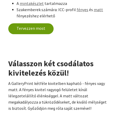
A
mintakészlet
tartalmazza
Szakemberek számára: ICC-profil
fényes
és
matt
fényezéshez elérhető
Tervezzen most
Válasszon két csodálatos
kivitelezés közül!
A GalleryPrint kétféle kivitelben kapható - fényes vagy
matt. A fényes kivitel ragyogó felületet kínál
lélegzetelállító élénkséggel. A matt változat
megakadályozza a tükröződéseket, de kiváló mélységet
is biztosít. Győződjön meg róla saját szemével!