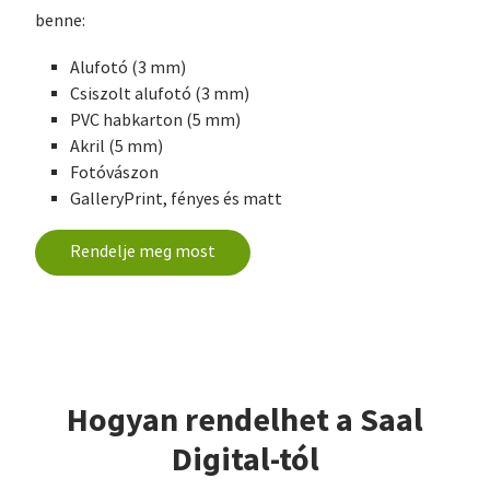
benne:
Alufotó (3 mm)
Csiszolt alufotó (3 mm)
PVC habkarton (5 mm)
Akril (5 mm)
Fotóvászon
GalleryPrint, fényes és matt
Rendelje meg most
Hogyan rendelhet a Saal
Digital-tól