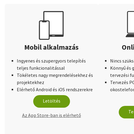
Mobil alkalmazás
Onl
Ingyenes és szupergyors telepítés
Nincs szüks
teljes funkcionalitással
Könnyű és g
Tökéletes nagy megrendelésekhez és
tervezési f
projektekhez
Tervezés PC
Elérhető Android és iOS rendszerekre
okostelefo
Letöltés
Te
Az App Store-ban is elérhető