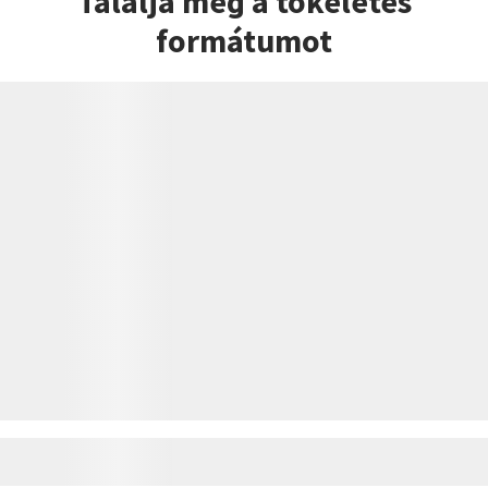
Találja meg a tökéletes
formátumot