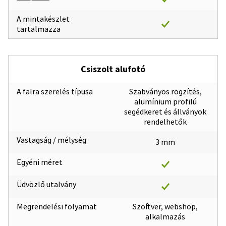
A mintakészlet
tartalmazza
Csiszolt alufotó
A falra szerelés típusa
Szabványos rögzítés,
alumínium profilú
segédkeret és állványok
rendelhetők
Vastagság / mélység
3 mm
Egyéni méret
Üdvözlő utalvány
Megrendelési folyamat
Szoftver, webshop,
alkalmazás