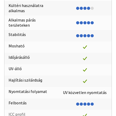
Kültéri használatra
alkalmas
Alkalmas párás
területeken
Stabilitás
Mosható
Időjárásálló
UV-álló
Hajlítási szilárdság
Nyomtatási folyamat
UV közvetlen nyomtatás
Felbontás
ICC profil