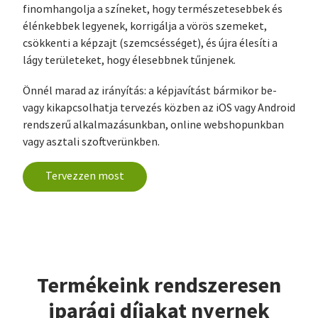
finomhangolja a színeket, hogy természetesebbek és
élénkebbek legyenek, korrigálja a vörös szemeket,
csökkenti a képzajt (szemcsésséget), és újra élesíti a
lágy területeket, hogy élesebbnek tűnjenek.
Önnél marad az irányítás: a képjavítást bármikor be-
vagy kikapcsolhatja tervezés közben az iOS vagy Android
rendszerű alkalmazásunkban, online webshopunkban
vagy asztali szoftverünkben.
Tervezzen most
Termékeink rendszeresen
iparági díjakat nyernek