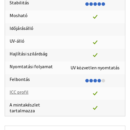
Stabilitás
Mosható
Időjárásálló
UV-álló
Hajlítási szilárdság
Nyomtatási folyamat
UV közvetlen nyomtatás
Felbontás
ICC profil
A mintakészlet
tartalmazza