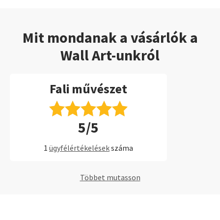
Mit mondanak a vásárlók a
Wall Art-unkról
Fali művészet
5/5
1
ügyfélértékelések
száma
Többet mutasson