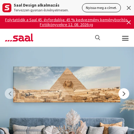
Saal Design alkalmazás
Nyissa meg a címet.
Tervezzen gyorsan és kényelmesen.
Folytatódik a Saal 45. évfordulója: 45 % kedvezmény keményborítós
Fotókönyvekre 12. 08. 2026-ig