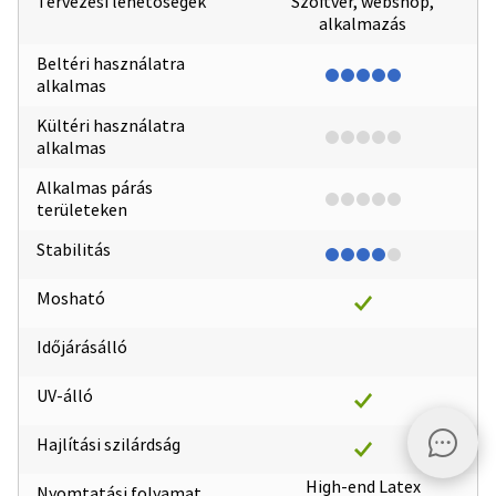
Tervezési lehetőségek
Szoftver, webshop,
alkalmazás
Beltéri használatra
alkalmas
Kültéri használatra
alkalmas
Alkalmas párás
területeken
Stabilitás
Mosható
Időjárásálló
UV-álló
Hajlítási szilárdság
High-end Latex
Nyomtatási folyamat