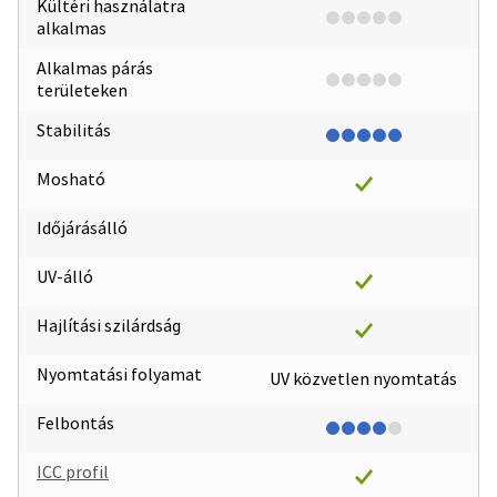
Kültéri használatra
alkalmas
Alkalmas párás
területeken
Stabilitás
Mosható
Időjárásálló
UV-álló
Hajlítási szilárdság
Nyomtatási folyamat
UV közvetlen nyomtatás
Felbontás
ICC profil