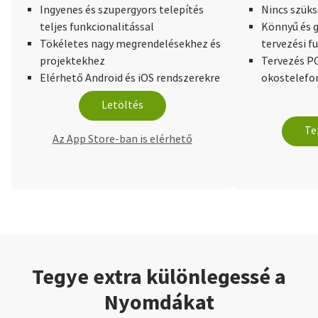
Ingyenes és szupergyors telepítés
Nincs szüks
teljes funkcionalitással
Könnyű és g
Tökéletes nagy megrendelésekhez és
tervezési f
projektekhez
Tervezés PC
Elérhető Android és iOS rendszerekre
okostelefo
Letöltés
Te
Az App Store-ban is elérhető
Tegye extra különlegessé a
Nyomdákat