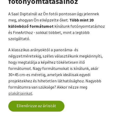
fotónyomtatásaihoz
A Saal Digitalnál az Ön fotói pontosan úgy jelennek
Több mint 20
meg, ahogyan Ön elképzelte őket.
különböző formátumot
kínálunk fotónyomtatáshoz
és FineArthoz - sokkal többet, mint a legtöbb
szolgáltató.
A klasszikus arányoktól a panoráma- és
négyzetméretekig, széles választékunk megkönnyíti,
hogy megtalálja a képéhez tökéletesen illő
formátumot. Nagy formátumokat is kínálunk, akár
30×45 cm-es méretig, amelyek ideálisak egyedi
projektekhez és hihetetlen láthatósághoz. Nagyobb
formátumra van szüksége? Akkor nézze meg
plakátjainkat
.
Ellenőrizze az árlistát