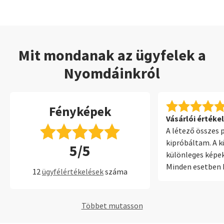
Mit mondanak az ügyfelek a
Nyomdáinkról
Fényképek
Vásárlói értékel
A létező összes 
kipróbáltam. A k
5/5
különleges képe
Minden esetben k
12
ügyfélértékelések
száma
élességet mutatta
gyors volt. Mind
elégedve.
Többet mutasson