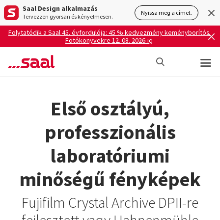
Saal Design alkalmazás
Nyissa meg a címet.
Tervezzen gyorsan és kényelmesen.
Folytatódik a Saal 45. évfordulója: 45 % kedvezmény keményborítós
Fotókönyvekre 12. 08. 2026-ig
Első osztályú,
professzionális
laboratóriumi
minőségű fényképek
Fujifilm Crystal Archive DPII-re