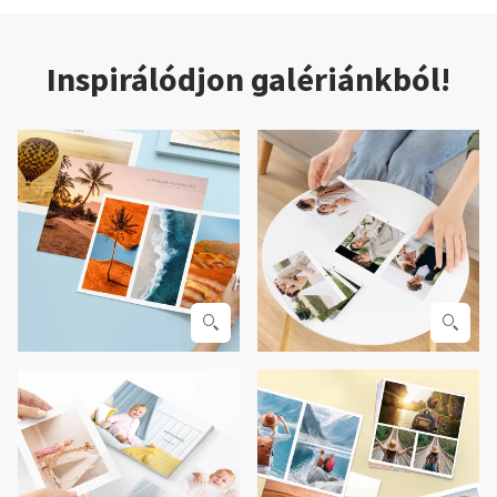
Inspirálódjon galériánkból!