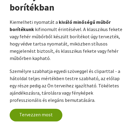
borítékban
kiváló minőségű műbőr
Kiemelheti nyomatát a
borítékunk
kifinomult érintésével. A klasszikus fekete
vagy fehér műbőrből készült borítékot úgy tervezték,
hogy védve tartsa nyomatát, miközben stílusos
megjelenést biztosít, és klasszikus fekete vagy fehér
műbőrben kapható.
Személyre szabhatja egyedi szöveggel és cliparttal - a
hátoldal teljes mértékben testre szabható, az előlap
egy része pedig az Ön terveihez igazítható. Tökéletes
ajándékozásra, tárolásra vagy fényképek
professzionális és elegáns bemutatására.
Tervezzen most