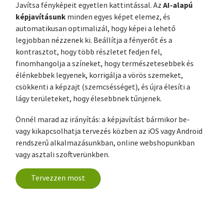
AI-alapú
Javítsa fényképeit egyetlen kattintással. Az
képjavításunk
minden egyes képet elemez, és
automatikusan optimalizál, hogy képei a lehető
legjobban nézzenek ki. Beállítja a fényerőt és a
kontrasztot, hogy több részletet fedjen fel,
finomhangolja a színeket, hogy természetesebbek és
élénkebbek legyenek, korrigálja a vörös szemeket,
csökkenti a képzajt (szemcsésséget), és újra élesíti a
lágy területeket, hogy élesebbnek tűnjenek.
Önnél marad az irányítás: a képjavítást bármikor be-
vagy kikapcsolhatja tervezés közben az iOS vagy Android
rendszerű alkalmazásunkban, online webshopunkban
vagy asztali szoftverünkben.
Tervezzen most