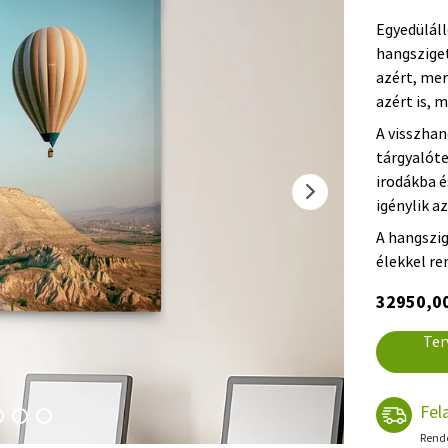
Egyedüláll
hangszige
azért, mer
azért is, m
A visszha
tárgyalót
irodákba é
igénylik a
A hangszig
élekkel re
32950,00
Ter
Fel
Rende