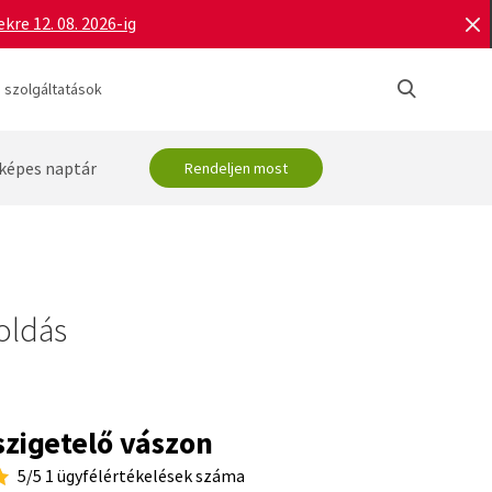
re 12. 08. 2026-ig
 szolgáltatások
képes naptár
Rendeljen most
oldás
zigetelő vászon
5/5 1 ügyfélértékelések száma