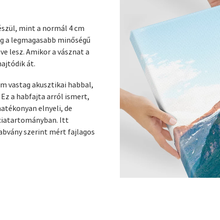
szül, mint a normál 4 cm
ég a legmagasabb minőségű
ve lesz. Amikor a vásznat a
ajtódik át.
m vastag akusztikai habbal,
z a habfajta arról ismert,
atékonyan elnyeli, de
ciatartományban. Itt
abvány szerint mért fajlagos