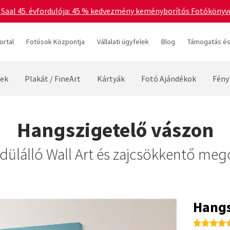
 Saal 45. évfordulója: 45 % kedvezmény keményborítós Fotókönyvek
ortal
Fotósok Központja
Vállalati ügyfelek
Blog
Támogatás és
ek
Plakát / FineArt
Kártyák
Fotó Ajándékok
Fény
Hangszigetelő vászon
dülálló Wall Art és zajcsökkentő meg
Hangs