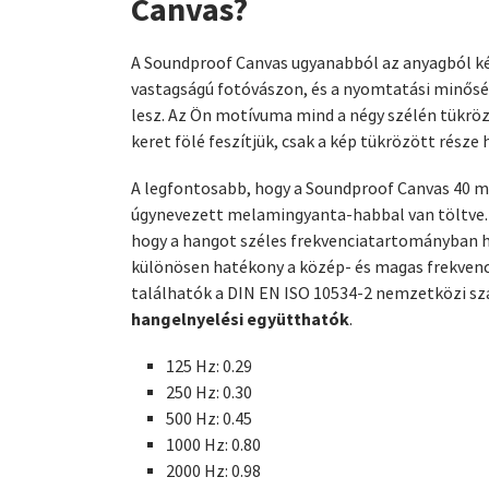
Canvas?
A Soundproof Canvas ugyanabból az anyagból ké
vastagságú fotóvászon, és a nyomtatási minős
lesz. Az Ön motívuma mind a négy szélén tükröz
keret fölé feszítjük, csak a kép tükrözött része h
A legfontosabb, hogy a Soundproof Canvas 40 m
úgynevezett melamingyanta-habbal van töltve. E
hogy a hangot széles frekvenciatartományban h
különösen hatékony a közép- és magas frekven
találhatók a DIN EN ISO 10534-2 nemzetközi sz
hangelnyelési együtthatók
.
125 Hz: 0.29
250 Hz: 0.30
500 Hz: 0.45
1000 Hz: 0.80
2000 Hz: 0.98