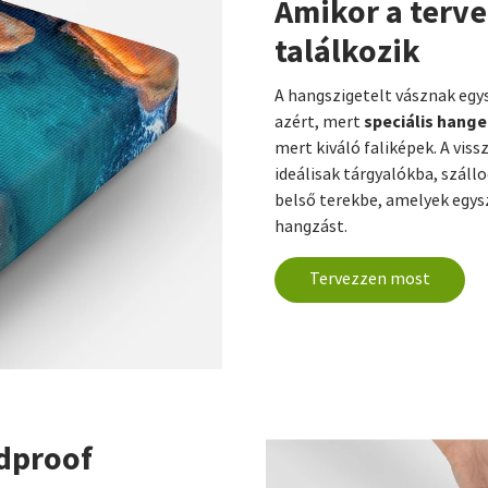
Amikor a terve
találkozik
A hangszigetelt vásznak egy
speciális hange
azért, mert
mert kiváló faliképek. A v
ideálisak tárgyalókba, száll
belső terekbe, amelyek egysz
hangzást.
Tervezzen most
dproof