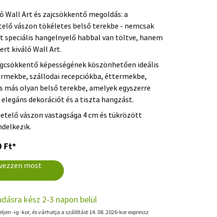
ó Wall Art és zajcsökkentő megoldás: a
telő vászon tökéletes belső terekbe - nemcsak
t speciális hangelnyelő habbal van töltve, hanem
ert kiváló Wall Art.
ngcsökkentő képességének köszönhetően ideális
ermekbe, szállodai recepciókba, éttermekbe,
s más olyan belső terekbe, amelyek egyszerre
z elegáns dekorációt és a tiszta hangzást.
etelő vászon vastagsága 4 cm és tükrözött
ndelkezik.
 Ft*
vezzen most
adásra kész 2-3 napon belül
ljen -ig -kor, és várhatja a szállítást 14. 08. 2026-kor expressz