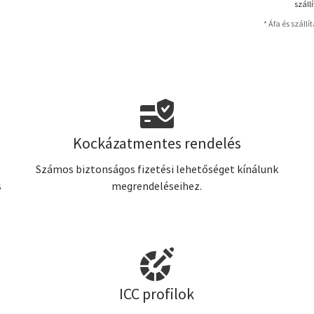
száll
* Áfa és szállí
Kockázatmentes rendelés
Számos biztonságos fizetési lehetőséget kínálunk
s
megrendeléseihez.
ICC profilok