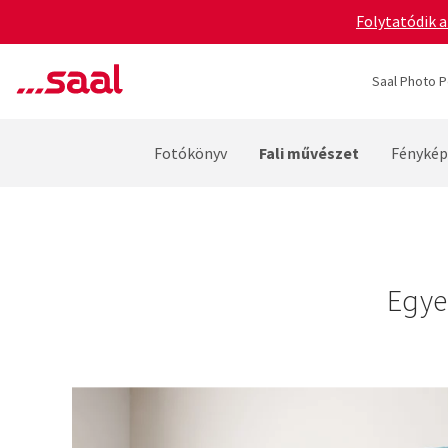
Folytatódik a
Saal Photo P
Fali művészet
Fotókönyv
Fénykép
Egye