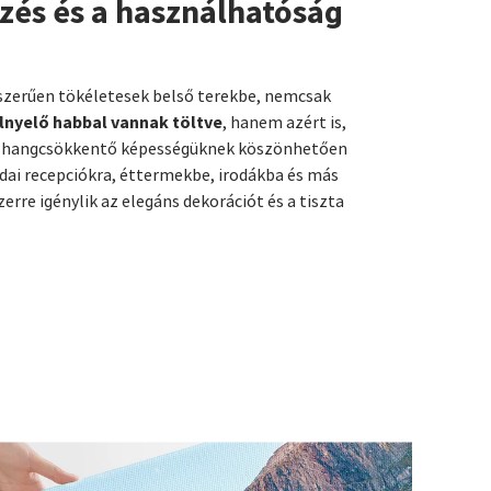
zés és a használhatóság
szerűen tökéletesek belső terekbe, nemcsak
lnyelő habbal vannak töltve
, hanem azért is,
isszhangcsökkentő képességüknek köszönhetően
odai recepciókra, éttermekbe, irodákba és más
erre igénylik az elegáns dekorációt és a tiszta