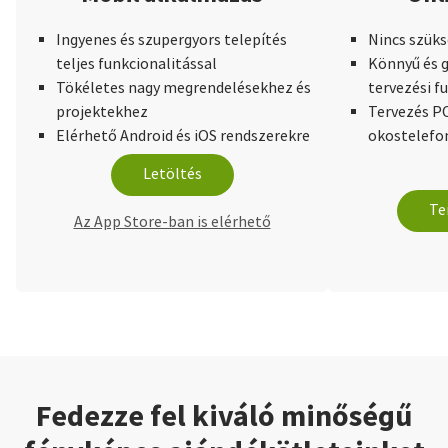
Ingyenes és szupergyors telepítés
Nincs szüks
teljes funkcionalitással
Könnyű és g
Tökéletes nagy megrendelésekhez és
tervezési f
projektekhez
Tervezés PC
Elérhető Android és iOS rendszerekre
okostelefo
Letöltés
Te
Az App Store-ban is elérhető
Fedezze fel kiváló minőségű