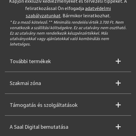
Kapjon exkluzív kedvezményeket és tervezési tippeket. A
feliratkozással Ön elfogadja
adatvédelmi
szabályzatunkat
. Bármikor leiratkozhat.
* Ez a mező kötelező.
**
Minimális rendelési érték 3.700 Ft. Nem
vonatkozik a szállítási költségekre. Ez az utalvány nem osztható.
Ez az utalvány nem rendelkezik készpénzértékkel. Más
utalványokkal vagy ajánlatokkal való kombinálás nem
lehetséges.
További termékek
Szakmai zóna
Támogatás és szolgáltatások
A Saal Digital bemutatása