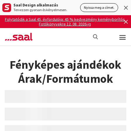
Saal Design alkalmazás
Nyissa meg a címet.
Tervezzen gyorsan és kényelmesen.
Folytatódik a Saal 45. évfordulója: 45 % kedvezmény keményborítós
Fotókönyvekre 12. 08. 2026-ig
Fényképes ajándékok
Árak/Formátumok