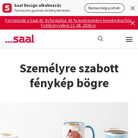
Saal Design alkalmazás
Nyissa meg a címet.
Tervezzen gyorsan és kényelmesen.
Folytatódik a Saal 45. évfordulója: 45 % kedvezmény keményborítós
Fotókönyvekre 12. 08. 2026-ig
Személyre szabott
fénykép bögre