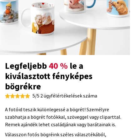
Legfeljebb
40 %
le a
kiválasztott fényképes
bögrékre
5/5 2 ügyfélértékelések száma
A fotóid teszik különlegessé a bögrét! Személyre
szabhatja a bögrét fotókkal, szöveggel vagy cliparttal.
Remek ajándék lehet családjának vagy barátainak is.
Válasszon fotós bögréink széles választékából,