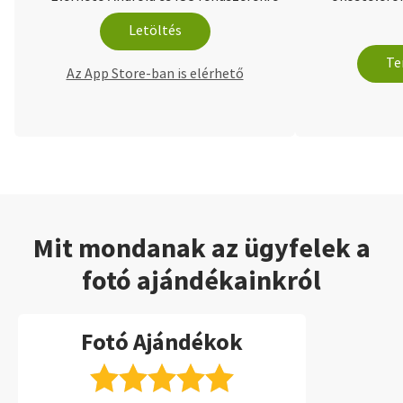
Letöltés
Te
Az App Store-ban is elérhető
Mit mondanak az ügyfelek a
fotó ajándékainkról
Fotó Ajándékok