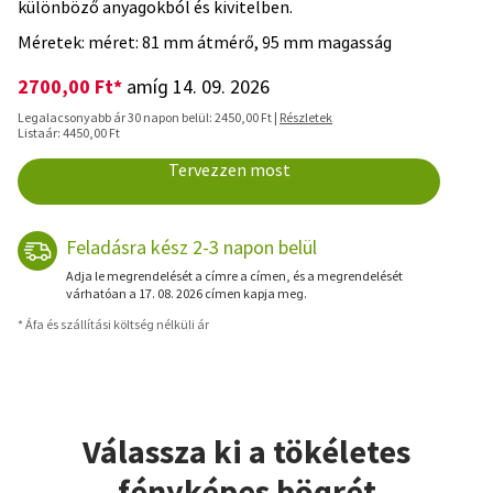
különböző anyagokból és kivitelben.
Méretek: méret: 81 mm átmérő, 95 mm magasság
2700,00 Ft*
amíg 14. 09. 2026
Legalacsonyabb ár 30 napon belül: 2450,00 Ft |
Részletek
Listaár: 4450,00 Ft
Tervezzen most
Feladásra kész 2-3 napon belül
Adja le megrendelését a címre a címen, és a megrendelését
várhatóan a 17. 08. 2026 címen kapja meg.
* Áfa és szállítási költség nélküli ár
Válassza ki a tökéletes
fényképes bögrét