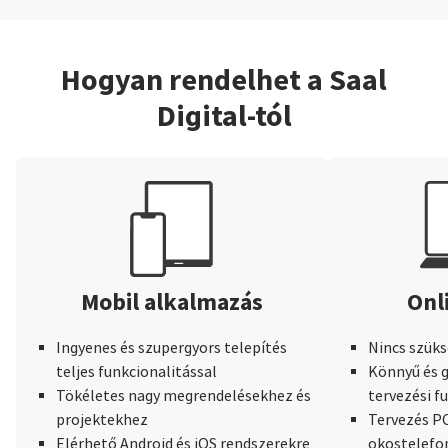
Hogyan rendelhet a Saal
Digital-tól
Mobil alkalmazás
Onl
Ingyenes és szupergyors telepítés
Nincs szüks
teljes funkcionalitással
Könnyű és g
Tökéletes nagy megrendelésekhez és
tervezési f
projektekhez
Tervezés PC
Elérhető Android és iOS rendszerekre
okostelefo