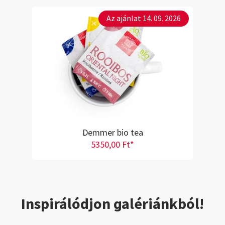
Az ajánlat 14. 09. 2026
Demmer bio tea
5350,00 Ft*
Inspirálódjon galériánkból!