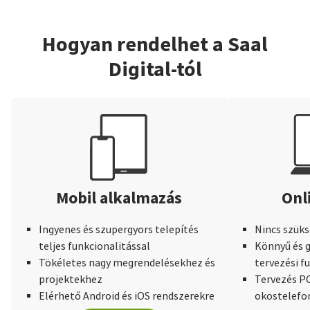
Hogyan rendelhet a Saal
Digital-tól
Mobil alkalmazás
Onl
Ingyenes és szupergyors telepítés
Nincs szüks
teljes funkcionalitással
Könnyű és g
Tökéletes nagy megrendelésekhez és
tervezési f
projektekhez
Tervezés PC
Elérhető Android és iOS rendszerekre
okostelefo