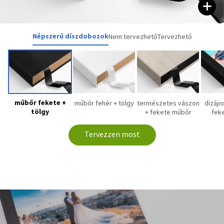
Népszerű díszdobozok
Nem tervezhető
Tervezhető
műbőr fekete +
műbőr fehér + tölgy
természetes vászon
dizájno
tölgy
+ fekete műbőr
fek
Tervezzen most