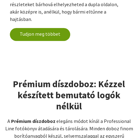
részleteket bárhová elhelyezheted a dupla oldalon,
akár középre is, anélkül, hogy bármi eltűnne a
hajtásban.
Tudjon meg többet
Prémium díszdoboz: Kézzel
készített bemutató logók
nélkül
Prémium díszdoboz
A
elegáns módot kínál a Professional
Line fotókönyv átadására és tárolására. Minden doboz finom
borítóanyagból készül, selyemszalaggal az egyszerű