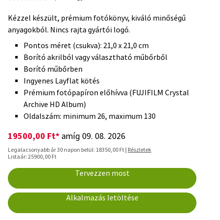
Kézzel készült, prémium fotókönyv, kiváló minőségű
anyagokból. Nincs rajta gyártói logó.
Pontos méret (csukva): 21,0 x 21,0 cm
Borító akrilból vagy választható műbőrből
Borító műbőrben
Ingyenes Layflat kötés
Prémium fotópapíron előhívva (FUJIFILM Crystal
Archive HD Album)
Oldalszám: minimum 26, maximum 130
19500,00 Ft*
amíg 09. 08. 2026
Legalacsonyabb ár 30 napon belül: 18350,00 Ft |
Részletek
Listaár: 25900,00 Ft
Tervezzen most
Alkalmazás letöltése