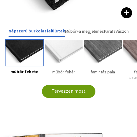
Népszerű burkolatfelületek
Műbőr
Fa megjelenés
Parafa
Vászon
műbőr fekete
műbőr fehér
famintás pala
f
szü
Tervezzen most