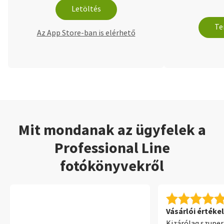
Letöltés
Te
Az App Store-ban is elérhető
Mit mondanak az ügyfelek a
Professional Line
fotókönyvekről
Vásárlói értékel
Kizárólag szupe