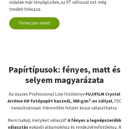
oldalak már lenyűgözőek, az XT változat ezt még
tovább fokozza.
Tervezzen most
Papírtípusok: fényes, matt és
selyem magyarázata
FUJIFILM Crystal
Az összes Professional Line fotókönyv
Archive HD fotópapírt használ, 368 g/m²-es súllyal
, FSC
tanúsítvánnyal. Háromféle felület közül választhatsz.
A fényes a legnépszerűbb
Nem tudod, melyiket válaszd?
választás
esküvői albumokhoz és rendezvényfotókhoz. A