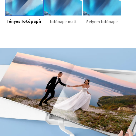
fényes fotópapír
fotópapír matt
Selyem fotópapír