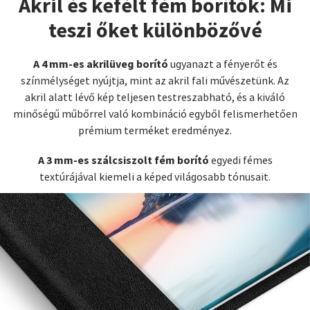
Akril és kefélt fém borítók: Mi
teszi őket különbözővé
A 4 mm-es akrilüveg borító
ugyanazt a fényerőt és
színmélységet nyújtja, mint az akril fali művészetünk. Az
akril alatt lévő kép teljesen testreszabható, és a kiváló
minőségű műbőrrel való kombináció egyből felismerhetően
prémium terméket eredményez.
A 3 mm-es szálcsiszolt fém borító
egyedi fémes
textúrájával kiemeli a képed világosabb tónusait.