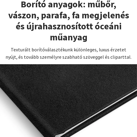
Borító anyagok: műbőr,
vászon, parafa, fa megjelenés
és újrahasznosított óceáni
műanyag
Texturált borítóválasztékunk különleges, luxus érzetet
nyújt, és tovább személyre szabható szöveggel és cliparttal.