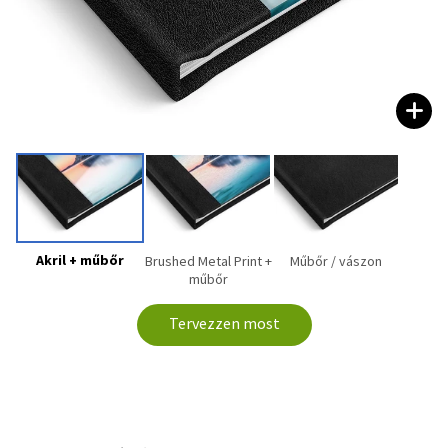
Akril + műbőr
Brushed Metal Print +
Műbőr / vászon
műbőr
Tervezzen most