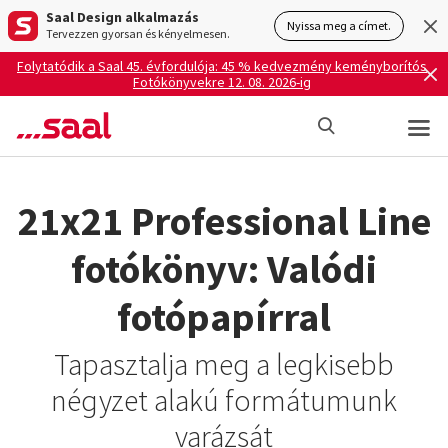
Saal Design alkalmazás
Nyissa meg a címet.
Tervezzen gyorsan és kényelmesen.
Folytatódik a Saal 45. évfordulója: 45 % kedvezmény keményborítós
Fotókönyvekre 12. 08. 2026-ig
21x21 Professional Line
fotókönyv: Valódi
fotópapírral
Tapasztalja meg a legkisebb
négyzet alakú formátumunk
varázsát