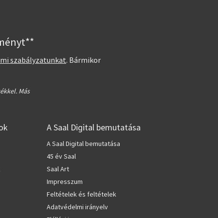
zményt**
lmi szabályzatunkat
. Bármikor
ékkel. Más
ok
A Saal Digital bemutatása
A Saal Digital bemutatása
45 év Saal
k
Saal Art
Impresszum
Feltételek és feltételek
Adatvédelmi irányelv