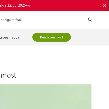
re 12. 08. 2026-ig
 szolgáltatások
képes naptár
Rendeljen most
t most