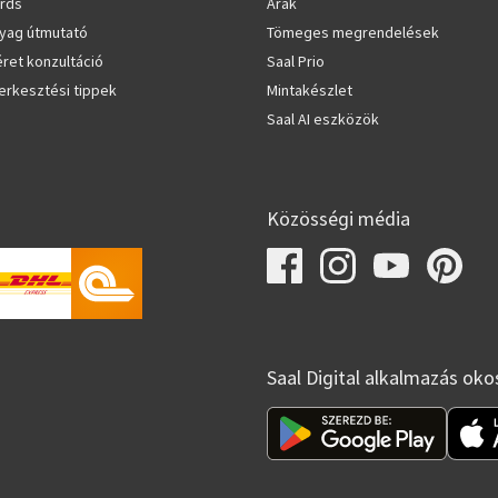
rds
Árak
nyag útmutató
Tömeges megrendelések
éret konzultáció
Saal Prio
zerkesztési tippek
Mintakészlet
Saal AI eszközök
Közösségi média
Saal Digital alkalmazás oko