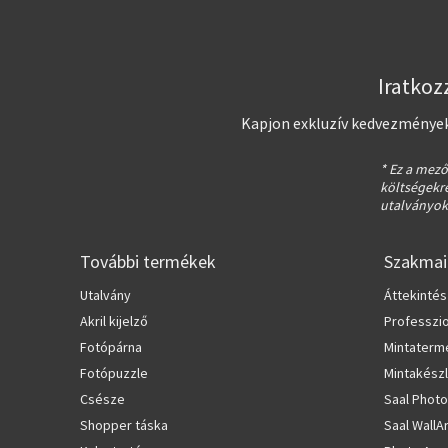
Iratkoz
Kapjon exkluzív kedvezményeke
* Ez a mező
költségekre
utalványok
További termékek
Szakmai
Utalvány
Áttekintés
Akril kijelző
Professzio
Fotópárna
Mintaterm
Fotópuzzle
Mintakész
Csésze
Saal Photo
Shopper táska
Saal WallA