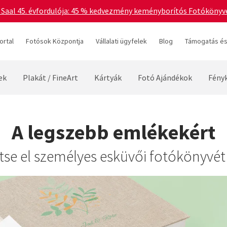
 Saal 45. évfordulója: 45 % kedvezmény keményborítós Fotókönyvek
ortal
Fotósok Központja
Vállalati ügyfelek
Blog
Támogatás és
ek
Plakát / FineArt
Kártyák
Fotó Ajándékok
Fény
A legszebb emlékekért
tse el személyes esküvői fotókönyvé