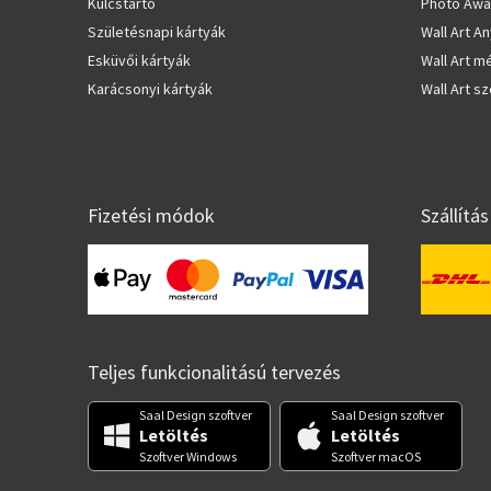
Kulcstartó
Photo Awa
Születésnapi kártyák
Wall Art A
Esküvői kártyák
Wall Art m
Karácsonyi kártyák
Wall Art s
Fizetési módok
Szállítás
Teljes funkcionalitású tervezés
Saal Design szoftver
Saal Design szoftver
Letöltés
Letöltés
Szoftver Windows
Szoftver macOS