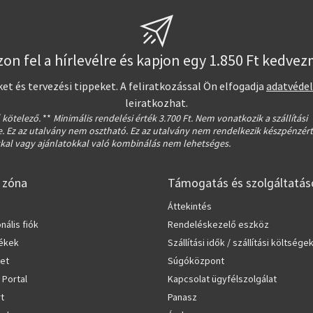
zon fel a hírlevélre és kapjon egy 1.850 Ft kedve
t és tervezési tippeket. A feliratkozással Ön elfogadja
adatvéde
leiratkozhat.
 kötelező.
**
Minimális rendelési érték 3.700 Ft. Nem vonatkozik a szállítási
. Ez az utalvány nem osztható. Ez az utalvány nem rendelkezik készpénzért
kal vagy ajánlatokkal való kombinálás nem lehetséges.
 zóna
Támogatás és szolgáltatás
Áttekintés
nális fiók
Rendeléskezelő eszköz
ékek
Szállítási idők / szállítási költsége
let
Súgóközpont
 Portal
Kapcsolat ügyfélszolgálat
rt
Panasz