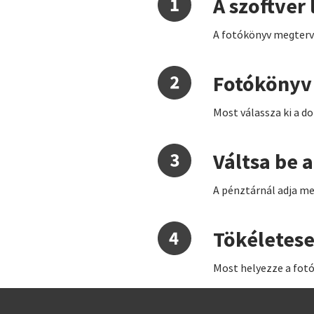
A szoftver 
A fotókönyv megterve
Fotókönyv 
Most válassza ki a d
Váltsa be 
A pénztárnál adja me
Tökéletese
Most helyezze a fot