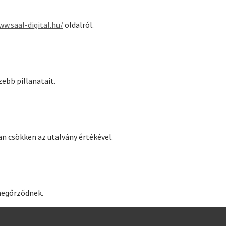
ww.saal-digital.hu/
oldalról.
ebb pillanatait.
n csökken az utalvány értékével.
megőrződnek.