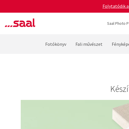
Folytatódik a
Saal Photo P
Fotókönyv
Fali művészet
Fénykép
Készí