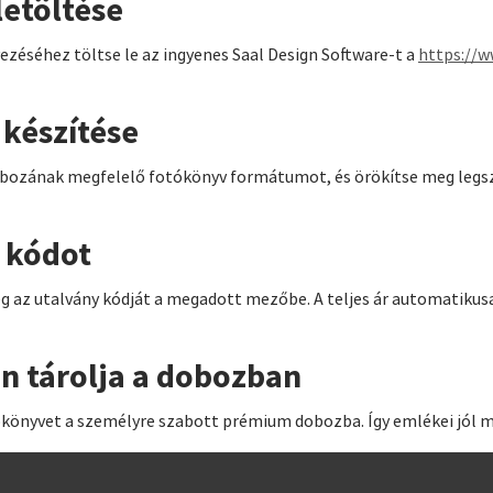
letöltése
zéséhez töltse le az ingyenes Saal Design Software-t a
https://w
készítése
obozának megfelelő fotókönyv formátumot, és örökítse meg legsz
a kódot
g az utalvány kódját a megadott mezőbe. A teljes ár automatikusa
n tárolja a dobozban
ókönyvet a személyre szabott prémium dobozba. Így emlékei jól 