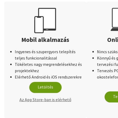
Mobil alkalmazás
Onl
Ingyenes és szupergyors telepítés
Nincs szüks
teljes funkcionalitással
Könnyű és g
Tökéletes nagy megrendelésekhez és
tervezési f
projektekhez
Tervezés PC
Elérhető Android és iOS rendszerekre
okostelefo
Letöltés
Te
Az App Store-ban is elérhető