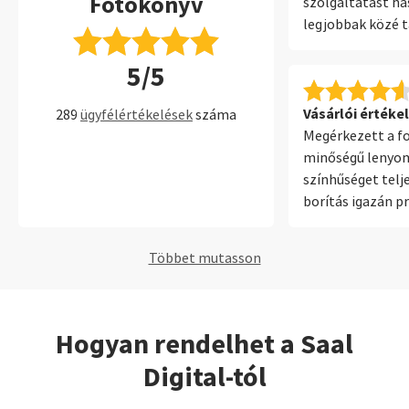
Fotókönyv
szolgáltatást ha
legjobbak közé 
A telepített szo
5/5
erről is hasonló
könnyen használ
lehetőség.
Vásárlói értékel
289
ügyfélértékelések
száma
Megérkezett a f
minőségű lenyo
színhűséget telje
borítás igazán p
a bőr kötéssell
Többet mutasson
Hogyan rendelhet a Saal
Digital-tól