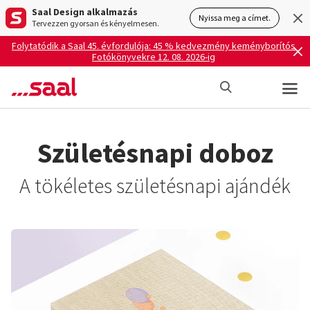
Saal Design alkalmazás
Nyissa meg a címet.
Tervezzen gyorsan és kényelmesen.
Folytatódik a Saal 45. évfordulója: 45 % kedvezmény keményborítós
Fotókönyvekre 12. 08. 2026-ig
Születésnapi doboz
A tökéletes születésnapi ajándék