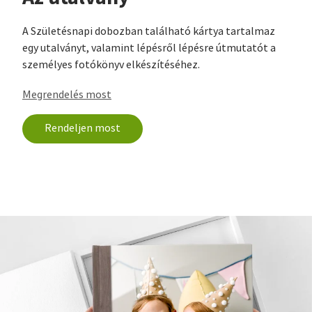
A Születésnapi dobozban található kártya tartalmaz
egy utalványt, valamint lépésről lépésre útmutatót a
személyes fotókönyv elkészítéséhez.
Megrendelés most
Rendeljen most