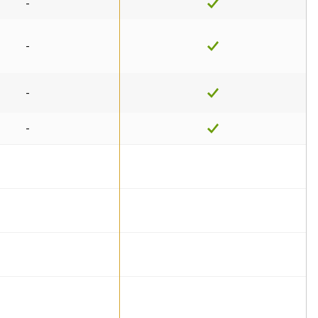
-
-
-
-