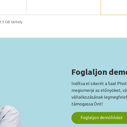
 5 GB tárhely.
Foglaljon dem
Indítsa el sikerét a Saal Pho
megismerje az előnyöket, vál
vállalkozásának legmegfelel
támogassa Önt!
Foglaljon demóhívást