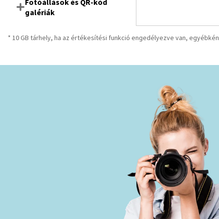
Fotóállások és QR-kód
galériák
* 10 GB tárhely, ha az értékesítési funkció engedélyezve van, egyébként