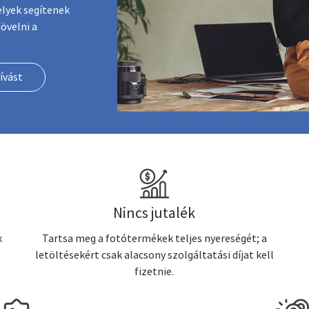
elyek segítenek
övelni a
ívást
Nincs jutalék
k
Tartsa meg a fotótermékek teljes nyereségét; a
letöltésekért csak alacsony szolgáltatási díjat kell
fizetnie.