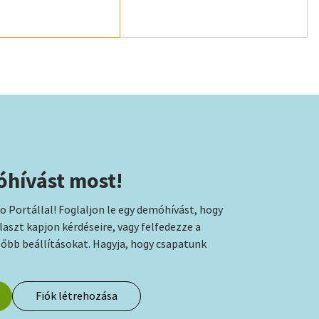
óhívást most!
to Portállal! Foglaljon le egy demóhívást, hogy
aszt kapjon kérdéseire, vagy felfedezze a
őbb beállításokat. Hagyja, hogy csapatunk
Fiók létrehozása