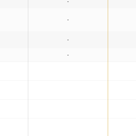
-
-
-
-