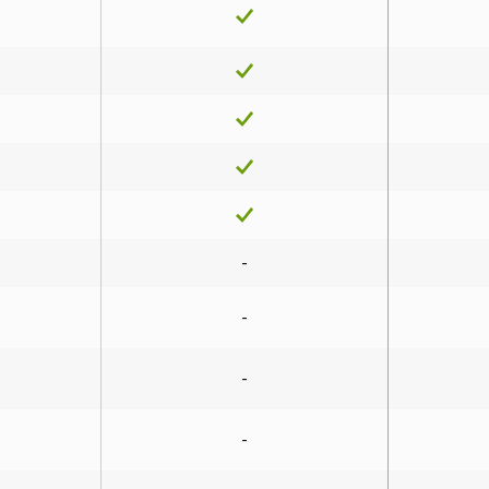
-
-
-
-