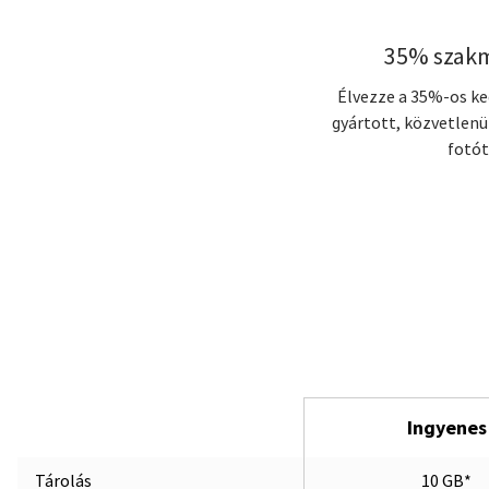
35% szak
Élvezze a 35%-os ke
gyártott, közvetlenül
fotó
Ingyenes
Tárolás
10 GB*