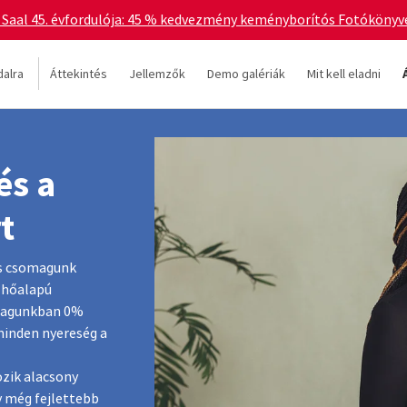
 Saal 45. évfordulója: 45 % kedvezmény keményborítós Fotókönyvek
dalra
Áttekintés
Jellemzők
Demo galériák
Mit kell eladni
és a
t
es csomagunk
elhőalapú
omagunkban 0%
minden nyereség a
ozik alacsony
gy még fejlettebb