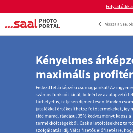
Folytatódik a
Vissza a Saal ol
Kényelmes árképz
maximális profitér
Fedezd fel árképzési csomagjainkat! Az ingyen
számos funkciót kínál, beleértve az alapvető f
tárhelyet is, teljesen díjmentesen. Minden cs
jutalékkal értékesíthetsz fotótermékeket, így 
tiéd marad, ráadásul 35% kedvezményt kapsz a
termékköltségekből. Csak a letöltésekhez tart
szolgáltatási díj. Válts fizetős előfizetésre, ho