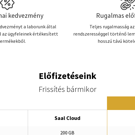
mai kedvezmény
Rugalmas elő
dvezményt a laborunk által
Teljes rugalmasság az
 az ügyfeleinek értékesített
rendszerességgel történő le
termékekből.
hosszú távú kötel
Előfizetéseink
Frissítés bármikor
Saal Cloud
200 GB