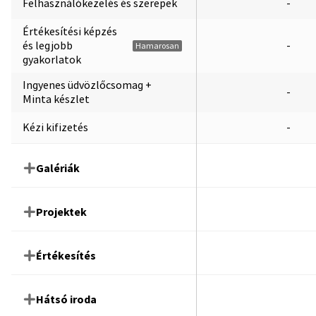
Felhasználókezelés és szerepek
-
Értékesítési képzés
és legjobb
-
Hamarosan
gyakorlatok
Ingyenes üdvözlőcsomag +
-
Minta készlet
Kézi kifizetés
-
Galériák
Projektek
Értékesítés
Hátsó iroda