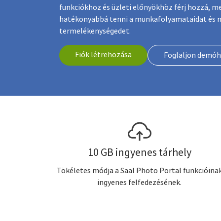
funkciókhoz és üzleti előnyökhöz férj hozzá, m
hatékonyabbá tenni a munkafolyamataidat és n
termelékenységedet.
Fiók létrehozása
Foglaljon demóh
10 GB ingyenes tárhely
Tökéletes módja a Saal Photo Portal funkcióina
ingyenes felfedezésének.