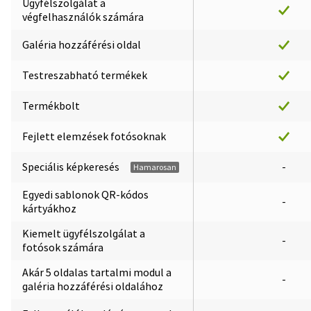
Ügyfélszolgálat a
végfelhasználók számára
Galéria hozzáférési oldal
Testreszabható termékek
Termékbolt
Fejlett elemzések fotósoknak
Speciális képkeresés
-
Hamarosan
Egyedi sablonok QR-kódos
-
kártyákhoz
Kiemelt ügyfélszolgálat a
-
fotósok számára
Akár 5 oldalas tartalmi modul a
-
galéria hozzáférési oldalához