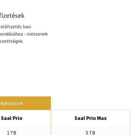
fizetések
 előfizetés havi
mondásához - nincsenek
ezettségek.
Ajánlásunk
Saal Prio
Saal Prio Max
1 TB
5 TB