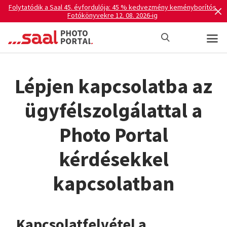
Folytatódik a Saal 45. évfordulója: 45 % kedvezmény keményborítós
Fotókönyvekre 12. 08. 2026-ig
Lépjen kapcsolatba az
ügyfélszolgálattal a
Photo Portal
kérdésekkel
kapcsolatban
Kapcsolatfelvétel a