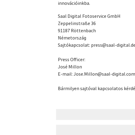
innovációinkba.
Saal Digital Fotoservice GmbH
Zeppelinstraße 36
91187 Röttenbach
Németország
Sajtókapcsolat: press@saal-digital.d
Press Officer:
José Millon
E-mail: Jose.Millon@saal-digital.co
Bármilyen sajtóval kapcsolatos kérd