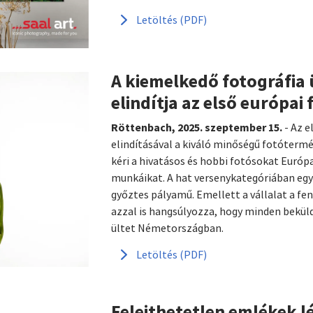
Letöltés (PDF)
A kiemelkedő fotográfia 
elindítja az első európai 
Röttenbach, 2025. szeptember 15.
- Az e
elindításával a kiváló minőségű fotótermék
kéri a hivatásos és hobbi fotósokat Európ
munkáikat. A hat versenykategóriában egy
győztes pályamű. Emellett a vállalat a fe
azzal is hangsúlyozza, hogy minden bekül
ültet Németországban.
Letöltés (PDF)
Felejthetetlen emlékek l