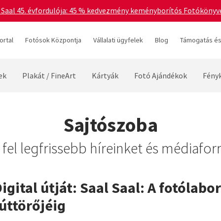
 Saal 45. évfordulója: 45 % kedvezmény keményborítós Fotókönyvek
ortal
Fotósok Központja
Vállalati ügyfelek
Blog
Támogatás és
ek
Plakát / FineArt
Kártyák
Fotó Ajándékok
Fény
Sajtószoba
fel legfrissebb híreinket és médiafor
igital útját: Saal Saal: A fotólabo
 úttörőjéig