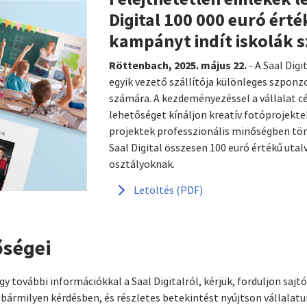
Digital 100 000 euró ért
kampányt indít iskolák 
Röttenbach, 2025. május 22.
- A Saal Dig
egyik vezető szállítója különleges szponz
számára. A kezdeményezéssel a vállalat cé
lehetőséget kínáljon kreatív fotóprojekt
projektek professzionális minőségben tör
Saal Digital összesen 100 euró értékű utalv
osztályoknak.
Letöltés (PDF)
őségei
y további információkkal a Saal Digitalról, kérjük, forduljon saj
bármilyen kérdésben, és részletes betekintést nyújtson vállalat