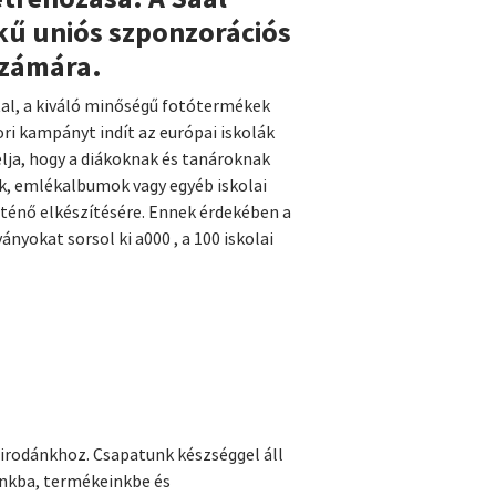
ékű uniós szponzorációs
számára.
ital, a kiváló minőségű fotótermékek
ori kampányt indít az európai iskolák
lja, hogy a diákoknak és tanároknak
ek, emlékalbumok vagy egyéb iskolai
ténő elkészítésére. Ennek érdekében a
ányokat sorsol ki a000 , a 100 iskolai
tóirodánkhoz. Csapatunk készséggel áll
unkba, termékeinkbe és