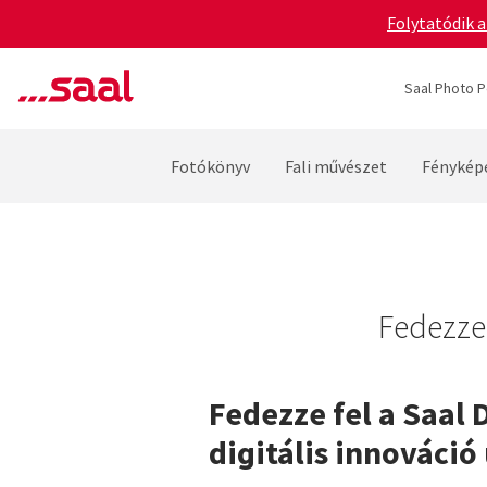
Folytatódik a
Saal Photo P
Fotókönyv
Fali művészet
Fénykép
Fedezze 
Fedezze fel a Saal D
digitális innováció