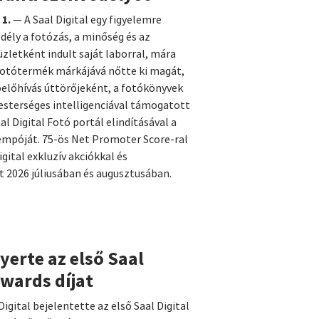
 1.
— A Saal Digital egy figyelemre
ély a fotózás, a minőség és az
üzletként indult saját laborral, mára
otótermék márkájává nőtte ki magát,
tóelőhívás úttörőjeként, a fotókönyvek
esterséges intelligenciával támogatott
l Digital Fotó portál elindításával a
tempóját. 75-ös Net Promoter Score-ral
gital exkluzív akciókkal és
t 2026 júliusában és augusztusában.
yerte az első Saal
wards díjat
Digital bejelentette az első Saal Digital