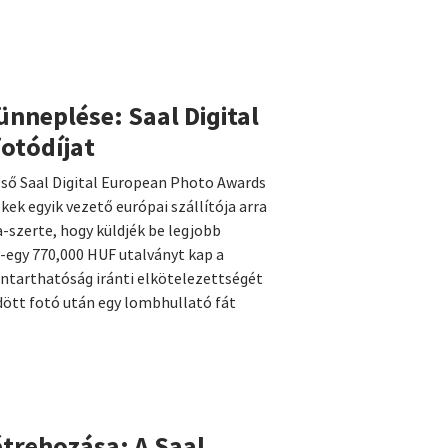
ünneplése: Saal Digital
fotódíjat
lső Saal Digital European Photo Awards
ek egyik vezető európai szállítója arra
a-szerte, hogy küldjék be legjobb
-egy 770,000 HUF utalványt kap a
nntarthatóság iránti elkötelezettségét
dött fotó után egy lombhullató fát
étrehozása: A Saal