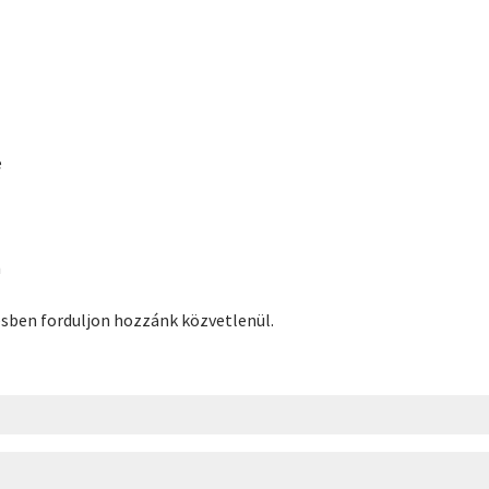
e
m
ésben forduljon hozzánk közvetlenül.