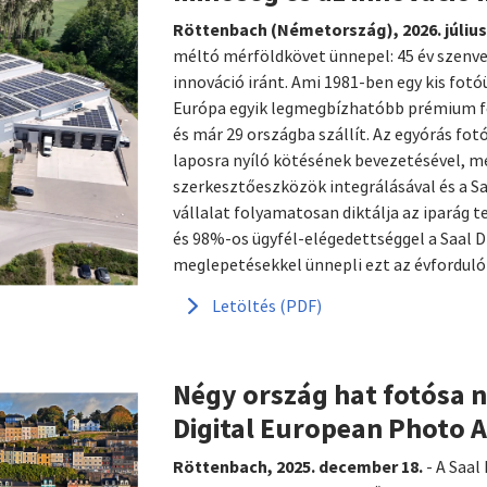
Röttenbach (Németország), 2026. július
méltó mérföldkövet ünnepel: 45 év szenved
innováció iránt. Ami 1981-ben egy kis fotó
Európa egyik legmegbízhatóbb prémium f
és már 29 országba szállít. Az egyórás fo
laposra nyíló kötésének bevezetésével, m
szerkesztőeszközök integrálásával és a Saa
vállalat folyamatosan diktálja az iparág 
és 98%-os ügyfél-elégedettséggel a Saal Di
meglepetésekkel ünnepli ezt az évforduló
Letöltés (PDF)
Négy ország hat fotósa n
Digital European Photo A
Röttenbach, 2025. december 18.
- A Saal 