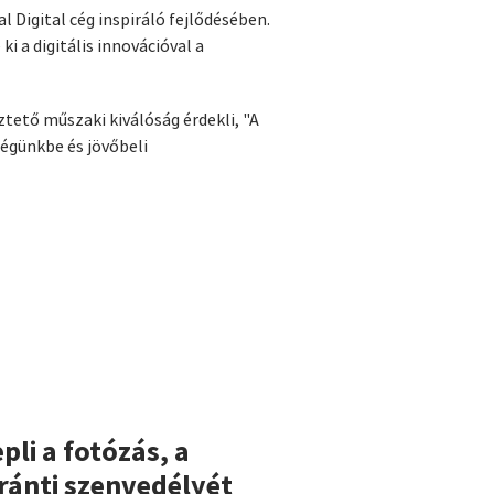
l Digital cég inspiráló fejlődésében.
i a digitális innovációval a
tető műszaki kiválóság érdekli, "A
ségünkbe és jövőbeli
pli a fotózás, a
iránti szenvedélyét