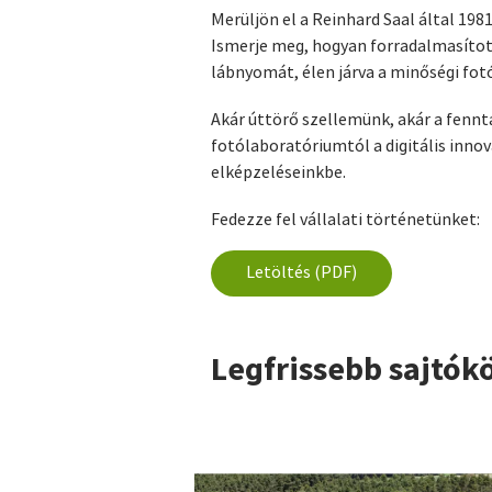
Merüljön el a Reinhard Saal által 198
Ismerje meg, hogyan forradalmasította
lábnyomát, élen járva a minőségi fot
Akár úttörő szellemünk, akár a fennt
fotólaboratóriumtól a digitális inno
elképzeléseinkbe.
Fedezze fel vállalati történetünket:
Letöltés (PDF)
Legfrissebb sajtók