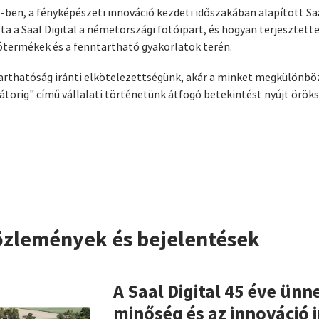
1-ben, a fényképészeti innováció kezdeti időszakában alapított Saa
 a Saal Digital a németországi fotóipart, és hogyan terjesztette k
ótermékek és a fenntartható gyakorlatok terén.
arthatóság iránti elkötelezettségünk, akár a minket megkülönböz
vátorig" című vállalati történetünk átfogó betekintést nyújt örök
özlemények és bejelentések
A Saal Digital 45 éve ünne
minőség és az innováció 