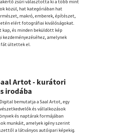
kértő zsűri választotta ki a több mint
ok közül, hat kategóriában hat
természet, makró, emberek, építészet,
etén elért fotográfiai kiválóságokat.
t kap, és minden beküldött kép
sági kezdeményezéséhez, amelynek
t ültettek el.
Saal Artot - kurátori
s irodába
 Digital bemutatja a Saal Artot, egy
űvészetkedvelők és vállalkozások
könyvek és naptárak formájában
sok munkáit, amelyek igény szerint
ettől a látványos autóipari képekig.