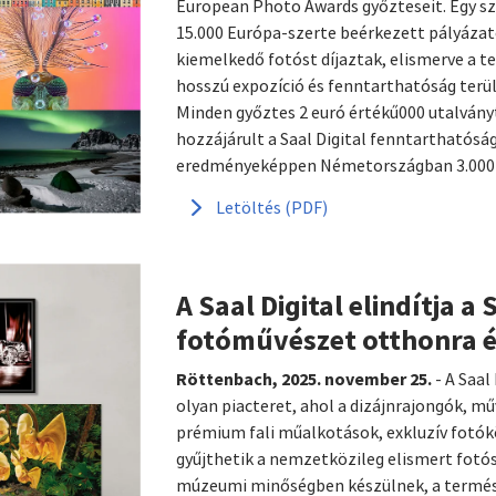
European Photo Awards győzteseit. Egy sza
15.000 Európa-szerte beérkezett pályázat
kiemelkedő fotóst díjaztak, elismerve a 
hosszú expozíció és fenntarthatóság terül
Minden győztes 2 euró értékű000 utalvány
hozzájárult a Saal Digital fenntartható
eredményeképpen Németországban 3.000 fá
Letöltés (PDF)
A Saal Digital elindítja a 
fotóművészet otthonra é
Röttenbach, 2025. november 25.
- A Saal
olyan piacteret, ahol a dizájnrajongók, m
prémium fali műalkotások, exkluzív fotó
gyűjthetik a nemzetközileg elismert fotó
múzeumi minőségben készülnek, a termész