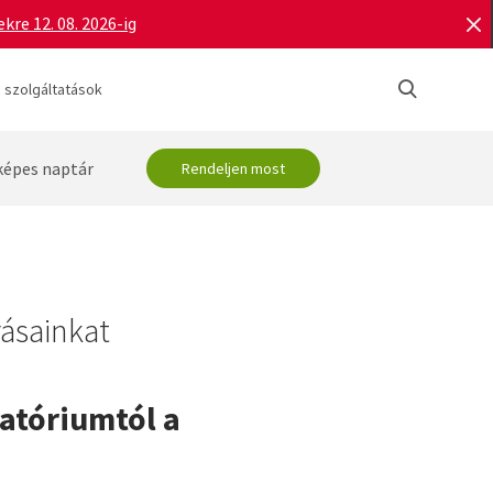
re 12. 08. 2026-ig
 szolgáltatások
képes naptár
Rendeljen most
rásainkat
ratóriumtól a