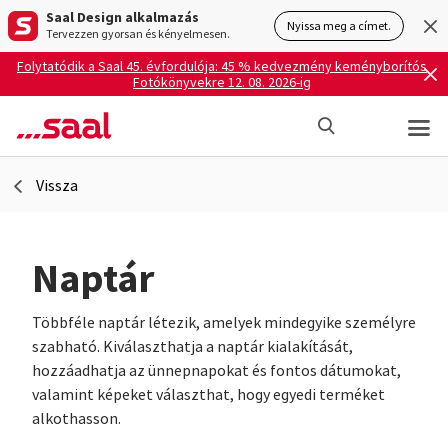
Saal Design alkalmazás
Nyissa meg a címet.
Tervezzen gyorsan és kényelmesen.
Folytatódik a Saal 45. évfordulója: 45 % kedvezmény keményborítós
Fotókönyvekre 12. 08. 2026-ig
Vissza
Naptár
Többféle naptár létezik, amelyek mindegyike személyre
szabható. Kiválaszthatja a naptár kialakítását,
hozzáadhatja az ünnepnapokat és fontos dátumokat,
valamint képeket választhat, hogy egyedi terméket
alkothasson.