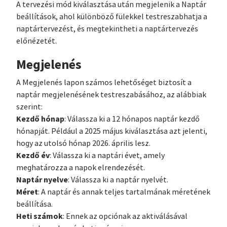
A tervezési mód kiválasztása után megjelenik a Naptár
beállítások, ahol különböző fülekkel testreszabhatja a
naptártervezést, és megtekintheti a naptártervezés
előnézetét.
Megjelenés
A Megjelenés lapon számos lehetőséget biztosít a
naptár megjelenésének testreszabásához, az alábbiak
szerint:
Kezdő hónap
: Válassza ki a 12 hónapos naptár kezdő
hónapját. Például a 2025 május kiválasztása azt jelenti,
hogy az utolsó hónap 2026. április lesz.
Kezdő év
: Válassza ki a naptári évet, amely
meghatározza a napok elrendezését.
Naptár nyelve
: Válassza ki a naptár nyelvét.
Méret
: A naptár és annak teljes tartalmának méretének
beállítása.
Heti számok
: Ennek az opciónak az aktiválásával