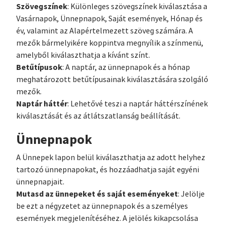
Szövegszínek
: Különleges szövegszínek kiválasztása a
Vasárnapok, Ünnepnapok, Saját események, Hónap és
év, valamint az Alapértelmezett szöveg számára. A
mezők bármelyikére koppintva megnyílik a színmenü,
amelyből kiválaszthatja a kívánt színt.
Betűtípusok
: A naptár, az ünnepnapok és a hónap
meghatározott betűtípusainak kiválasztására szolgáló
mezők.
Naptár háttér
: Lehetővé teszi a naptár háttérszínének
kiválasztását és az átlátszatlanság beállítását.
Ünnepnapok
A Ünnepek lapon belül kiválaszthatja az adott helyhez
tartozó ünnepnapokat, és hozzáadhatja saját egyéni
ünnepnapjait.
Mutasd az ünnepeket és saját eseményeket
: Jelölje
be ezt a négyzetet az ünnepnapok és a személyes
események megjelenítéséhez. A jelölés kikapcsolása