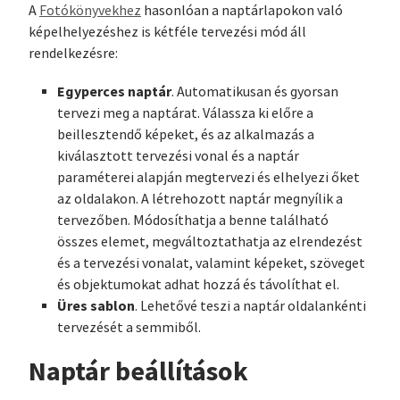
A
Fotókönyvekhez
hasonlóan a naptárlapokon való
képelhelyezéshez is kétféle tervezési mód áll
rendelkezésre:
Egyperces naptár
. Automatikusan és gyorsan
tervezi meg a naptárat. Válassza ki előre a
beillesztendő képeket, és az alkalmazás a
kiválasztott tervezési vonal és a naptár
paraméterei alapján megtervezi és elhelyezi őket
az oldalakon. A létrehozott naptár megnyílik a
tervezőben. Módosíthatja a benne található
összes elemet, megváltoztathatja az elrendezést
és a tervezési vonalat, valamint képeket, szöveget
és objektumokat adhat hozzá és távolíthat el.
Üres sablon
. Lehetővé teszi a naptár oldalankénti
tervezését a semmiből.
Naptár beállítások