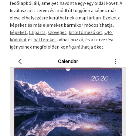
fedőlapból áll, amelyet havonta egy-egy oldal követ. A
kiválasztott tervezési módtól függően a képek már
eleve elhelyezésre kerülhetnek a naptárban. Ezeket a
képeket és más elemeket bármikor módosíthatja,
képeket
,
Cliparts
,
szöveget
,
kitöltőmezőket
,
QR-
kódokat
és
háttereket
adhat hozzá, és a tervezési
igényeinek megfelelően konfigurálhatja őket.