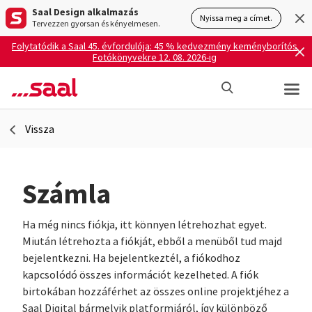
Saal Design alkalmazás
Nyissa meg a címet.
Tervezzen gyorsan és kényelmesen.
Folytatódik a Saal 45. évfordulója: 45 % kedvezmény keményborítós
Fotókönyvekre 12. 08. 2026-ig
Vissza
Számla
Ha még nincs fiókja, itt könnyen létrehozhat egyet.
Miután létrehozta a fiókját, ebből a menüből tud majd
bejelentkezni. Ha bejelentkeztél, a fiókodhoz
kapcsolódó összes információt kezelheted. A fiók
birtokában hozzáférhet az összes online projektjéhez a
Saal Digital bármelyik platformjáról, így különböző