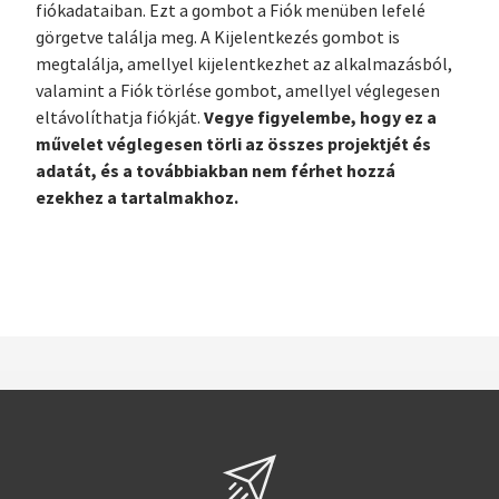
fiókadataiban. Ezt a gombot a Fiók menüben lefelé
görgetve találja meg. A Ki­je­lent­ke­zés gombot is
megtalálja, amellyel kijelentkezhet az alkalmazásból,
valamint a Fiók törlése gombot, amellyel véglegesen
Vegye figyelembe, hogy ez a
eltávolíthatja fiókját.
művelet véglegesen törli az összes projektjét és
adatát, és a továbbiakban nem férhet hozzá
ezekhez a tartalmakhoz.