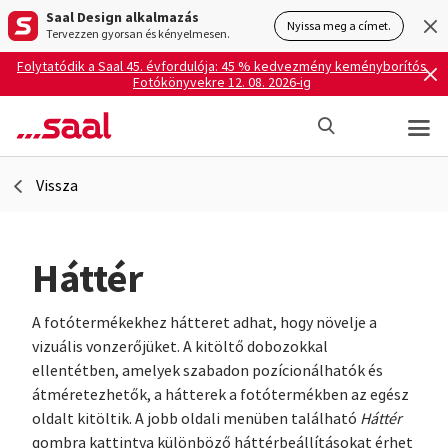
Saal Design alkalmazás
Nyissa meg a címet.
Tervezzen gyorsan és kényelmesen.
Folytatódik a Saal 45. évfordulója: 45 % kedvezmény keményborítós
Fotókönyvekre 12. 08. 2026-ig
Vissza
Háttér
A fotótermékekhez hátteret adhat, hogy növelje a
vizuális vonzerőjüket. A kitöltő dobozokkal
ellentétben, amelyek szabadon pozícionálhatók és
átméretezhetők, a hátterek a fotótermékben az egész
oldalt kitöltik. A jobb oldali menüben található
Háttér
gombra kattintva különböző háttérbeállításokat érhet