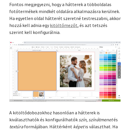
Fontos megjegyezni, hogy a hátterek a többoldalas
fotótermékek mindkét oldalára alkalmazásra kerülnek.
Ha egyetlen oldal hátterét szeretné testreszabni, akkor
hozzá kell adnia egy
kitöltőmezőt
, és azt tetszés
szerint kell konfigurálnia.
A kitöltődobozokhoz hasonlóan a hátterek is
kiválaszthatók és konfigurálhatók
szín
,
színátmenet
és
textúra
formájában. Háttérként
képet
is választhat. Ha