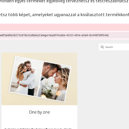
 minden egyes terméket egyedileg tervezhetsz és testreszabhatsz 
etsz több képet, amelyeket ugyanazzal a kiválasztott termékkonf