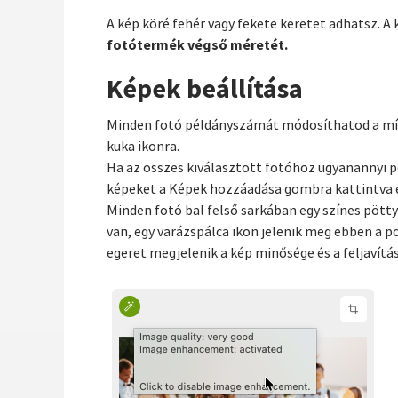
A kép köré fehér vagy fekete keretet adhatsz. A
fotótermék végső méretét.
Képek beállítása
Minden fotó példányszámát módosíthatod a mínus
kuka ikonra.
Ha az összes kiválasztott fotóhoz ugyanannyi p
képeket a Képek hozzáadása gombra kattintva é
Minden fotó bal felső sarkában egy színes pötty
van, egy varázspálca ikon jelenik meg ebben a pö
egeret megjelenik a kép minősége és a feljavítás