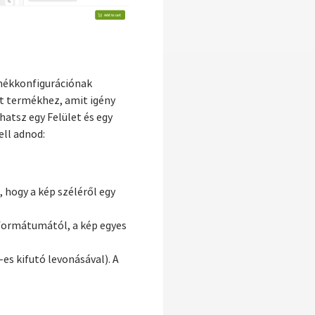
rmékkonfigurációnak
tt termékhez, amit igény
atsz egy Felület és egy
ell adnod:
 hogy a kép széléről egy
 formátumától, a kép egyes
es kifutó levonásával). A