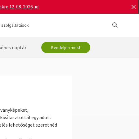
re 12. 08. 2026-ig
 szolgáltatások
képes naptár
Rendeljen most
lványképeket,
kiválasztottál egy adott
elés lehetőséget szeretnéd