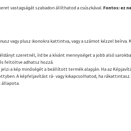
Fontos: ez n
 keret vastagságát szabadon állíthatod a csúszkával.
z vagy plusz ikonokra kattintva, vagy a számot kézzel beírva. K
éldányt szeretnél, írd be a kívánt mennyiséget a jobb alsó sarok
s feltöltve adhatsz hozzá.
 jelzi a kép minőségét a beállított termék alapján. Ha az Képjaví
ttyben. A képfeljavítást rá- vagy kikapcsolhatod, ha rákattintasz.
 állapota.