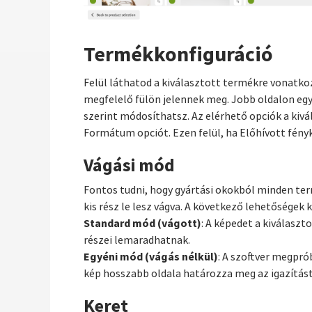
Termékkonfiguráció
Felül láthatod a kiválasztott termékre vonatko
megfelelő fülön jelennek meg. Jobb oldalon egy
szerint módosíthatsz. Az elérhető opciók a kiv
Formátum opciót. Ezen felül, ha Előhívott fény
Vágási mód
Fontos tudni, hogy gyártási okokból minden term
kis rész le lesz vágva. A következő lehetőségek 
Standard mód (vágott)
: A képedet a kiválasz
részei lemaradhatnak.
Egyéni mód (vágás nélkül)
: A szoftver megpró
kép hosszabb oldala határozza meg az igazítás
Keret