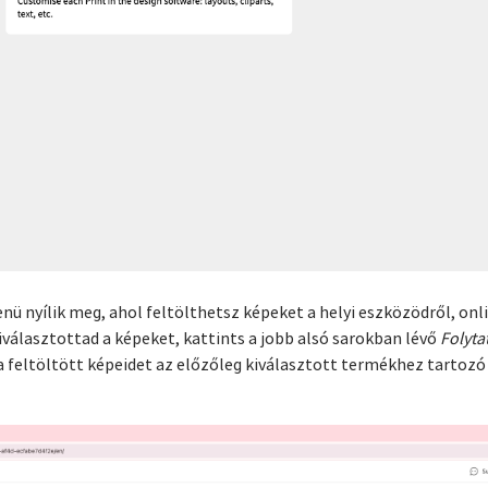
ü nyílik meg, ahol feltölthetsz képeket a helyi eszközödről, onli
iválasztottad a képeket, kattints a jobb alsó sarokban lévő
Folyta
a feltöltött képeidet az előzőleg kiválasztott termékhez tartoz