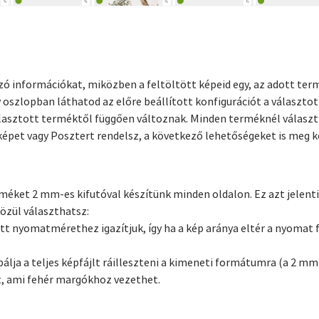
zó információkat, miközben a feltöltött képeid egy, az adott te
 oszlopban láthatod az előre beállított konfigurációt a választo
álasztott terméktől függően változnak. Minden terméknél választh
képet vagy Posztert rendelsz, a következő lehetőségeket is meg k
éket 2 mm-es kifutóval készítünk minden oldalon. Ez azt jelenti,
közül választhatsz:
tott nyomatmérethez igazítjuk, így ha a kép aránya eltér a nyomat
bálja a teljes képfájlt ráilleszteni a kimeneti formátumra (a 2 mm-
t, ami fehér margókhoz vezethet.