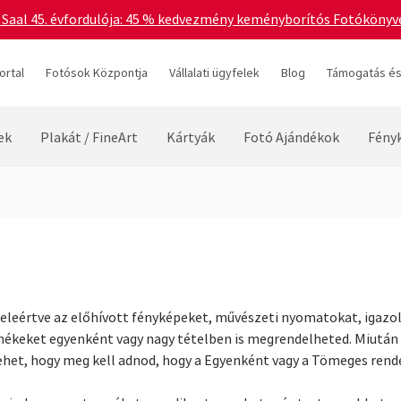
 Saal 45. évfordulója: 45 % kedvezmény keményborítós Fotókönyvek
ortal
Fotósok Központja
Vállalati ügyfelek
Blog
Támogatás és
ek
Plakát / FineArt
Kártyák
Fotó Ajándékok
Fény
beleértve az előhívott fényképeket, művészeti nyomatokat, igazo
mékeket egyenként vagy nagy tételben is megrendelheted. Miután 
ehet, hogy meg kell adnod, hogy a Egyenként vagy a Tömeges rend