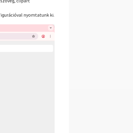
szöveg, clipart
igurációval nyomtatunk ki.