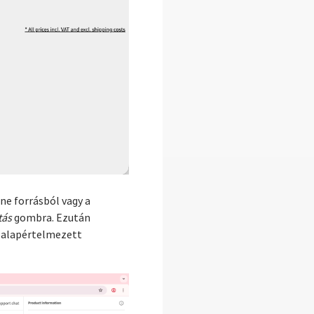
ne forrásból vagy a
tás
gombra. Ezután
ó alapértelmezett