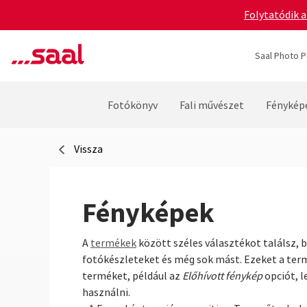
Folytatódik a
Saal Photo P
Fotókönyv
Fali művészet
Fénykép
Vissza
Fényképek
A
termékek
között széles választékot találsz, 
fotókészleteket és még sok mást. Ezeket a ter
terméket, például az
Előhívott fénykép
opciót, l
használni.