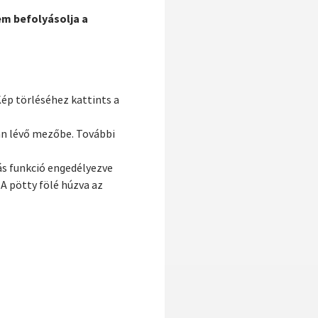
em befolyásolja a
ép törléséhez kattints a
ban lévő mezőbe. További
tás funkció engedélyezve
 A pötty fölé húzva az