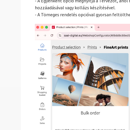
- A Egyenként opció megnyitja a Tervezőt, ahol
hozzáadásával vagy kollázs készítésével.
- A Tömeges rendelés opcióval gyorsan feltölth