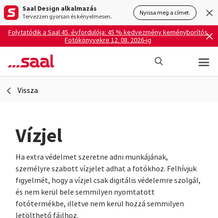
Saal Design alkalmazás
Nyissa meg a címet.
Tervezzen gyorsan és kényelmesen.
Folytatódik a Saal 45. évfordulója: 45 % kedvezmény keményborítós
Fotókönyvekre 12. 08. 2026-ig
Vissza
Vízjel
Ha extra védelmet szeretne adni munkájának,
személyre szabott vízjelet adhat a fotókhoz. Felhívjuk
figyelmét, hogy a vízjel csak digitális védelemre szolgál,
és nem kerül bele semmilyen nyomtatott
fotótermékbe, illetve nem kerül hozzá semmilyen
letölthető fájlhoz.