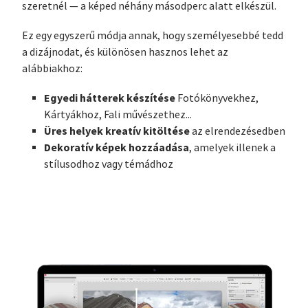
szeretnél — a képed néhány másodperc alatt elkészül.
Ez egy egyszerű módja annak, hogy személyesebbé tedd
a dizájnodat, és különösen hasznos lehet az
alábbiakhoz:
Egyedi hátterek készítése
Fotókönyvekhez,
Kártyákhoz, Fali művészethez...
Üres helyek kreatív kitöltése
az elrendezésedben
Dekoratív képek hozzáadása
, amelyek illenek a
stílusodhoz vagy témádhoz