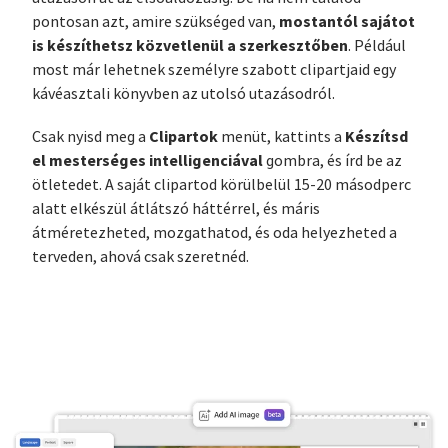
mostantól sajátot
pontosan azt, amire szükséged van,
is készíthetsz közvetlenül a szerkesztőben
. Például
most már lehetnek személyre szabott clipartjaid egy
kávéasztali könyvben az utolsó utazásodról.
Clipartok
Készítsd
Csak nyisd meg a
menüt, kattints a
el mesterséges intelligenciával
gombra, és írd be az
ötletedet. A saját clipartod körülbelül 15-20 másodperc
alatt elkészül átlátszó háttérrel, és máris
átméretezheted, mozgathatod, és oda helyezheted a
terveden, ahová csak szeretnéd.