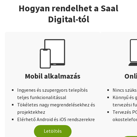
Hogyan rendelhet a Saal
Digital-tól
Mobil alkalmazás
Onl
Ingyenes és szupergyors telepítés
Nincs szüks
teljes funkcionalitással
Könnyű és g
Tökéletes nagy megrendelésekhez és
tervezési f
projektekhez
Tervezés PC
Elérhető Android és iOS rendszerekre
okostelefo
Letöltés