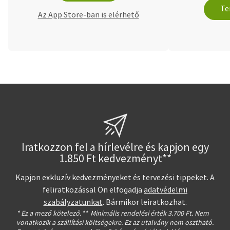
Te
Az App Store-ban is elérhető
Iratkozzon fel a hírlevélre és kapjon egy
1.850 Ft kedvezményt**
Kapjon exkluzív kedvezményeket és tervezési tippeket. A
feliratkozással Ön elfogadja
adatvédelmi
szabályzatunkat
. Bármikor leiratkozhat.
* Ez a mező kötelező.
**
Minimális rendelési érték 3.700 Ft. Nem
vonatkozik a szállítási költségekre. Ez az utalvány nem osztható.