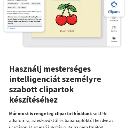
Használj mesterséges
intelligenciát személyre
szabott clipartok
készítéséhez
Már most is rengeteg clipartot kínálunk
sokféle
alkalomra, az esküvőktől és babanaplóktól kezdve az
utazáson át az elsőáldozásig. De ha nem találod