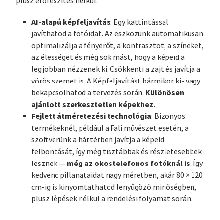
plusz erőfeszítés nélkül.
AI-alapú képfeljavítás
: Egy kattintással
javíthatod a fotóidat. Az eszközünk automatikusan
optimalizálja a fényerőt, a kontrasztot, a színeket,
az élességet és még sok mást, hogy a képeid a
legjobban nézzenek ki. Csökkenti a zajt és javítja a
vörös szemet is. A Képfeljavítást bármikor ki- vagy
Különösen
bekapcsolhatod a tervezés során.
ajánlott szerkesztetlen képekhez.
Fejlett átméretezési technológia
: Bizonyos
termékeknél, például a Fali művészet esetén, a
szoftverünk a háttérben javítja a képeid
felbontását, így még tisztábbak és részletesebbek
még az okostelefonos fotóknál is
lesznek —
. Így
kedvenc pillanataidat nagy méretben, akár 80 × 120
cm-ig is kinyomtathatod lenyűgöző minőségben,
plusz lépések nélkül a rendelési folyamat során.