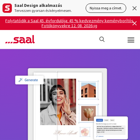
Saal Design alkalmazás
Nyissa meg a címet.
Tervezzen gyorsan és kényelmesen.
Folytatódik a Saal 45. évfordulója: 45 % kedvezmény keményborítós
Fotókönyvekre 12. 08. 2026-ig