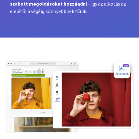
szabott megoldásokat hozzáadni
– így az alkotás az
elejétől a végéig könnyebbnek tűnik.