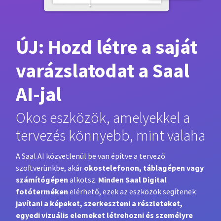
ÚJ: Hozd létre a saját
varázslatodat a Saal
AI-jal
Okos eszközök, amelyekkel a
tervezés könnyebb, mint valaha
A Saal AI közvetlenül be van építve a tervező
okostelefonon, táblagépen vagy
szoftverünkbe, akár
számítógépen
Minden Saal Digital
alkotsz.
fotóterméken
elérhető, ezek az eszközök segítenek
javítani a képeket, szerkeszteni a részleteket,
egyedi vizuális elemeket létrehozni és személyre