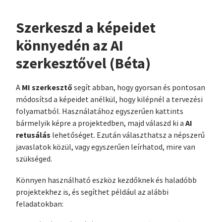
Szerkeszd a képeidet
könnyedén az AI
szerkesztővel (Béta)
MI szerkesztő
A
segít abban, hogy gyorsan és pontosan
módosítsd a képeidet anélkül, hogy kilépnél a tervezési
folyamatból. Használatához egyszerűen kattints
AI
bármelyik képre a projektedben, majd válaszd ki a
retusálás
lehetőséget. Ezután választhatsz a népszerű
javaslatok közül, vagy egyszerűen leírhatod, mire van
szükséged.
Könnyen használható eszköz kezdőknek és haladóbb
projektekhez is, és segíthet például az alábbi
feladatokban: