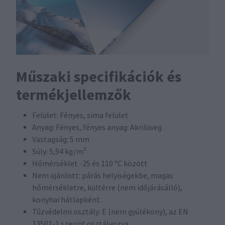
Műszaki specifikációk és
termékjellemzők
Felület: Fényes, sima felület
Anyag: Fényes, fényes anyag: Akrilüveg
Vastagság: 5 mm
Súly: 5,94 kg/m²
Hőmérséklet -25 és 110 °C között
Nem ajánlott: párás helyiségekbe, magas
hőmérsékletre, kültérre (nem időjárásálló),
konyhai hátlapként.
Tűzvédelmi osztály: E (nem gyúlékony), az EN
13501-1 szerint osztályozva.