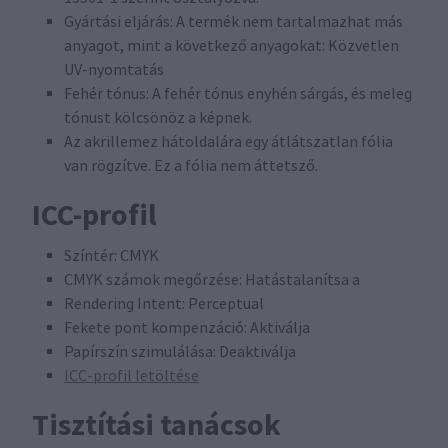
Gyártási eljárás: A termék nem tartalmazhat más
anyagot, mint a következő anyagokat: Közvetlen
UV-nyomtatás
Fehér tónus: A fehér tónus enyhén sárgás, és meleg
tónust kölcsönöz a képnek.
Az akrillemez hátoldalára egy átlátszatlan fólia
van rögzítve. Ez a fólia nem áttetsző.
ICC-profil
Színtér: CMYK
CMYK számok megőrzése: Hatástalanítsa a
Rendering Intent: Perceptual
Fekete pont kompenzáció: Aktiválja
Papírszín szimulálása: Deaktiválja
ICC-profil letöltése
Tisztítási tanácsok