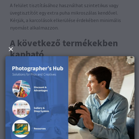
A felület tisztításához használhat szintetikus vagy
üvegtisztítót egy extra puha mikroszálas kendővel.
Kérjük, a karcolások elkerülése érdekében minimális
nyomást alkalmazzon.
A következő termékekben
kapható
Ez a termék a Wall Art, a Photo Plaques és a
Professional Line fotókönyvek esetében érhető el.
Fedezze fel a felületet
termékvideónkban