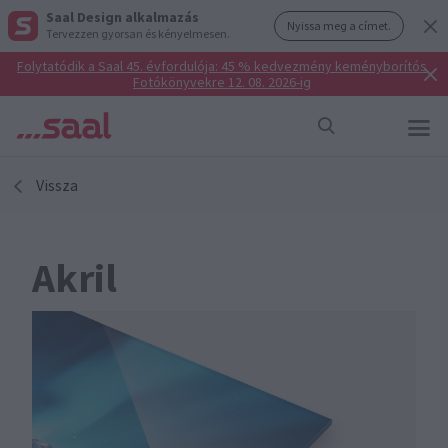
Saal Design alkalmazás
Nyissa meg a címet.
Tervezzen gyorsan és kényelmesen.
Folytatódik a Saal 45. évfordulója: 45 % kedvezmény keményborítós
Fotókönyvekre 12. 08. 2026-ig
Vissza
Akril