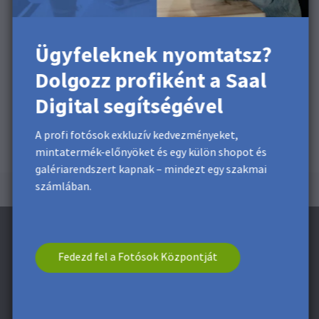
Ügyfeleknek nyomtatsz?
Dolgozz profiként a Saal
Digital segítségével
A profi fotósok exkluzív kedvezményeket,
mintatermék-előnyöket és egy külön shopot és
galériarendszert kapnak – mindezt egy szakmai
számlában.
Fedezd fel a Fotósok Központját
Iratkozzon fel a hírlevélre és kapjon egy
1.850 Ft kedvezményt**