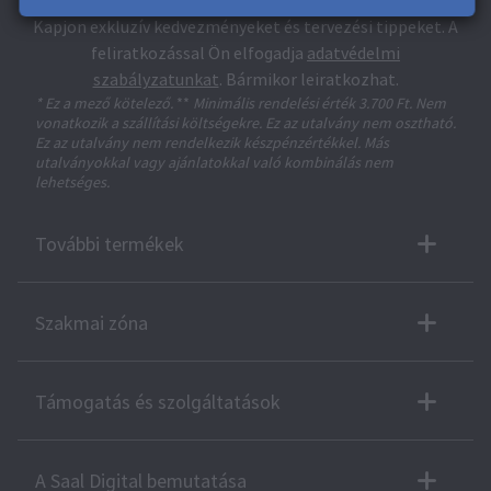
Kapjon exkluzív kedvezményeket és tervezési tippeket. A
feliratkozással Ön elfogadja
adatvédelmi
szabályzatunkat
. Bármikor leiratkozhat.
* Ez a mező kötelező.
**
Minimális rendelési érték 3.700 Ft. Nem
vonatkozik a szállítási költségekre. Ez az utalvány nem osztható.
Ez az utalvány nem rendelkezik készpénzértékkel. Más
utalványokkal vagy ajánlatokkal való kombinálás nem
lehetséges.
További termékek
Szakmai zóna
Támogatás és szolgáltatások
A Saal Digital bemutatása