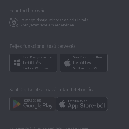
Fenntarthatóság
Itt megtudhatja, mit tesz a Saal Digital a
környezetvédelem érdekében.
Teljes funkcionalitású tervezés
Saal Design szoftver
Saal Design szoftver
Letöltés
Letöltés
Szoftver Windows
Szoftver macOS
Saal Digital alkalmazás okostelefonjára
* Minden ár ÁFÁ-val és szállítási költség nélkül.