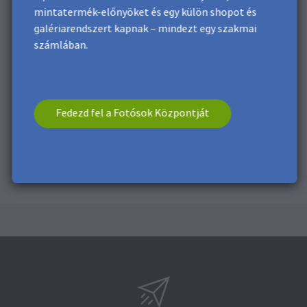
mintatermék-előnyöket és egy külön shopot és
galériarendszert kapnak – mindezt egy szakmai
számlában.
Fedezd fel a Fotósok Központját