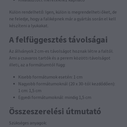
Külön rendelhető: Igen, külön is megrendelheti őket, de
ne feledje, hogy a faliképnek már a gyártás során el kell
készíteni a lyukakat.
A felfüggesztés távolságai
Az állványok 2 cm-es távolságot hoznak létre a faltól.
Ami a csavaros tartók és a perem közötti távolságot
illeti, az a formátumtól függ:
Kisebb formátumok esetén: 1 cm
Nagyobb formátumoknál (20 x 30-tól kezdődően):
1 cm: 1,5 cm
Egyedi formátumoknál: mindig 1,5 cm
Összeszerelési útmutató
Szükséges anyagok: