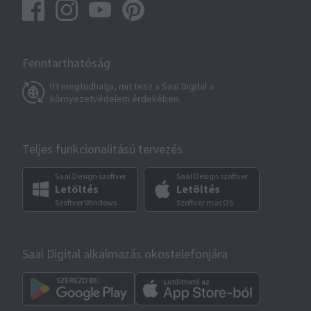
Fenntarthatóság
Itt megtudhatja, mit tesz a Saal Digital a
környezetvédelem érdekében.
Teljes funkcionalitású tervezés
Saal Design szoftver
Saal Design szoftver
Letöltés
Letöltés
Szoftver Windows
Szoftver macOS
Saal Digital alkalmazás okostelefonjára