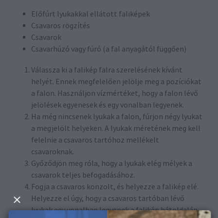
Előfúrt lyukakkal ellátott faliképek
Csavaros rögzítés
Csavarok
Csavarhúzó vagy fúró (a fal anyagától függően)
Válassza ki a falikép falra szerelésének kívánt
helyét. Ennek megfelelően jelölje meg a pozíciókat
a falon. Használjon vízmértéket, hogy a falon lévő
jelölések egyenesek és egy vonalban legyenek.
Ha még nincsenek lyukak a falon, fúrjon négy lyukat
a megjelölt helyeken. A lyukak méretének meg kell
felelnie a csavaros tartóhoz mellékelt
csavaroknak.
Győződjön meg róla, hogy a lyukak elég mélyek a
csavarok teljes befogadásához.
Fogja a csavaros konzolt, és helyezze a falikép elé.
Helyezze el úgy, hogy a csavaros tartóban lévő
lyukak egy vonalban legyenek a falikép hátoldalán