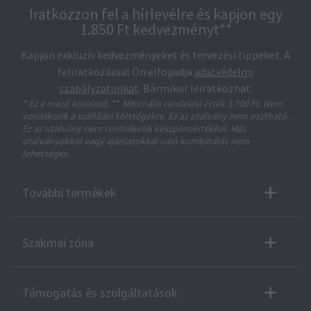
Iratkozzon fel a hírlevélre és kapjon egy
1.850 Ft kedvezményt**
Kapjon exkluzív kedvezményeket és tervezési tippeket. A
feliratkozással Ön elfogadja
adatvédelmi
szabályzatunkat
. Bármikor leiratkozhat.
* Ez a mező kötelező.
**
Minimális rendelési érték 3.700 Ft. Nem
vonatkozik a szállítási költségekre. Ez az utalvány nem osztható.
Ez az utalvány nem rendelkezik készpénzértékkel. Más
utalványokkal vagy ajánlatokkal való kombinálás nem
lehetséges.
További termékek
Szakmai zóna
Támogatás és szolgáltatások