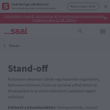
Saal Design alkalmazás
Nyissa meg a címet.
Tervezzen gyorsan és kényelmesen.
Folytatódik a Saal 45. évfordulója: 45 % kedvezmény keményborítós
Fotókönyvekre 12. 08. 2026-ig
Vissza
Stand-off
Különösen alkalmas táblák vagy hasonlók rögzítésére,
különösen kültéren. Ezzel az opcióval a Wall Artot az
állványokkal és az előre elkészített lyukakkal együtt
szállítjuk.
Elérhető a következőkhöz
: Fémnyomtatás, csiszolt