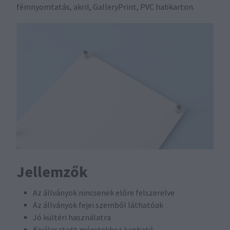
fémnyomtatás, akril, GalleryPrint, PVC habkarton.
Jellemzők
Az állványok nincsenek előre felszerelve
Az állványok fejei szemből láthatóak
Jó kültéri használatra
Kiválasztott méretekhez kapható