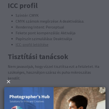
ICC profil
Színtér: CMYK
CMYK számok megőrzése: A deaktiválása.
Rendering Intent: Perceptual
Fekete pont kompenzálás: Aktiválja
Papírszín szimulálása: Deaktiválja
ICC-profil letöltése
Tisztítási tanácsok
Nem javasoljuk, hogy vízzel tisztítsa ezt a felületet. Ha
szükséges, használjon száraz és puha mikroszálas
kendőt.
A következő termékekben
kapható
Ez a termék kártyákhoz, képeslapokhoz és Mini