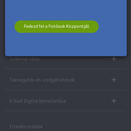
vonatkozik a szállítási költségekre. Ez az utalvány nem osztható.
Ez az utalvány nem rendelkezik készpénzértékkel. Más
utalványokkal vagy ajánlatokkal való kombinálás nem
lehetséges.
Fedezd fel a Fotósok Központját
További termékek
Szakmai zóna
Támogatás és szolgáltatások
A Saal Digital bemutatása
Fizetési módok