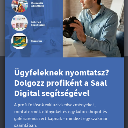
Leporellókhoz kapható.
Ügyfeleknek nyomtatsz?
Dolgozz profiként a Saal
Iratkozzon fel a hírlevélre és kapjon egy
Digital segítségével
1.850 Ft kedvezményt**
A profi fotósok exkluzív kedvezményeket,
Kapjon exkluzív kedvezményeket és tervezési tippeket. A
mintatermék-előnyöket és egy külön shopot és
feliratkozással Ön elfogadja
adatvédelmi
galériarendszert kapnak – mindezt egy szakmai
szabályzatunkat
. Bármikor leiratkozhat.
számlában.
* Ez a mező kötelező.
**
Minimális rendelési érték 3.700 Ft. Nem