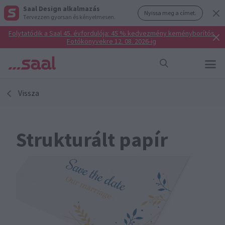
Saal Design alkalmazás
Nyissa meg a címet.
Tervezzen gyorsan és kényelmesen.
Folytatódik a Saal 45. évfordulója: 45 % kedvezmény keményborítós
Fotókönyvekre 12. 08. 2026-ig
Vissza
Strukturált papír