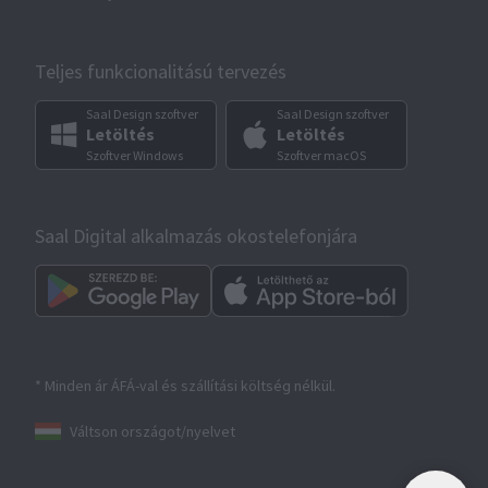
Teljes funkcionalitású tervezés
Saal Design szoftver
Saal Design szoftver
Letöltés
Letöltés
Szoftver Windows
Szoftver macOS
Saal Digital alkalmazás okostelefonjára
* Minden ár ÁFÁ-val és szállítási költség nélkül.
Váltson országot/nyelvet