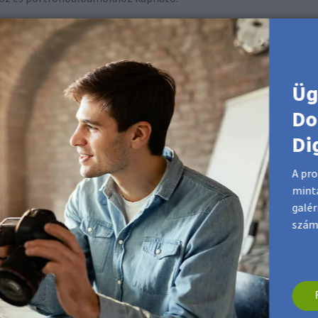
 termékvideónkban
Üg
Do
Di
A pro
minta
galér
szám