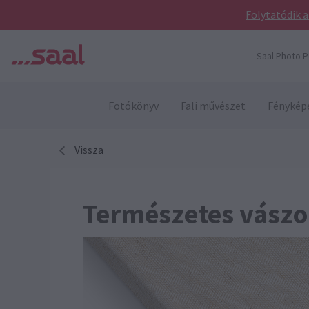
Folytatódik a
Saal Photo P
Fotókönyv
Fali művészet
Fénykép
Vissza
Természetes vász