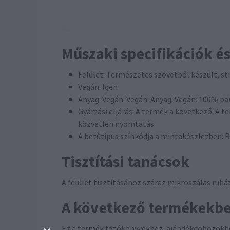
Műszaki specifikációk é
Felület: Természetes szövetből készült, st
Vegán: Igen
Anyag: Vegán: Vegán: Anyag: Vegán: 100% pa
Gyártási eljárás: A termék a következő: A 
közvetlen nyomtatás
A betűtípus színkódja a mintakészletben: R:
Tisztítási tanácsok
A felület tisztításához száraz mikroszálas ruhá
A következő termékekb
Ez a termék fotókönyvekhez, ajándékdobozokh