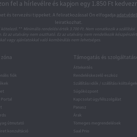
zon fel a hírlevélre és kapjon egy 1.850 Ft kedve
t és tervezési tippeket. A feliratkozással Ön elfogadja
adatvéde
leiratkozhat.
 kötelező.
**
Minimális rendelési érték 3.700 Ft. Nem vonatkozik a szállítási
. Ez az utalvány nem osztható. Ez az utalvány nem rendelkezik készpénzért
kal vagy ajánlatokkal való kombinálás nem lehetséges.
 zóna
Támogatás és szolgáltatás
Áttekintés
nális fiók
Rendeléskezelő eszköz
ékek
Szállítási idők / szállítási költsége
let
Súgóközpont
 Portal
Kapcsolat ügyfélszolgálat
rt
Panasz
rds
Árak
nyag útmutató
Tömeges megrendelések
éret konzultáció
Saal Prio