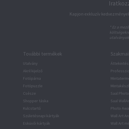
Iratkoz
Kapjon exkluzív kedvezményeke
* Ez a mező
költségekre
utalványok
További termékek
Szakmai
Utalvány
Áttekintés
Akril kijelző
Professzio
Fotópárna
Mintaterm
Fotópuzzle
Mintakész
Csésze
Saal Photo
Shopper táska
Saal WallA
Kulcstartó
Photo Awa
Születésnapi kártyák
Wall Art A
Esküvői kártyák
Wall Art m