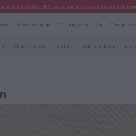
 Saal 45. évfordulója: 45 % kedvezmény keményborítós Fotókönyvek
ortal
Fotósok Központja
Vállalati ügyfelek
Blog
Támogatás és
ek
Plakát / FineArt
Kártyák
Fotó Ajándékok
Fény
on