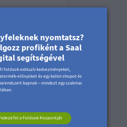
yfeleknek nyomtatsz?
lgozz profiként a Saal
gital segítségével
fi fotósok exkluzív kedvezményeket,
termék-előnyöket és egy külön shopot és
iarendszert kapnak – mindezt egy szakmai
lában.
Fedezd fel a Fotósok Központját