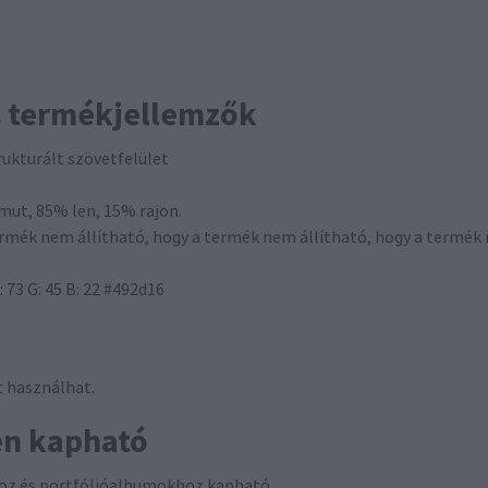
s termékjellemzők
rukturált szövetfelület
mut, 85% len, 15% rajon.
termék nem állítható, hogy a termék nem állítható, hogy a termék 
 73 G: 45 B: 22 #492d16
t használhat.
en kapható
oz és portfólióalbumokhoz kapható.