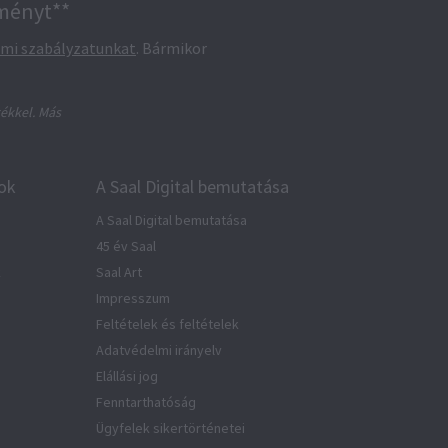
zményt**
lmi szabályzatunkat
. Bármikor
ékkel. Más
ok
A Saal Digital bemutatása
A Saal Digital bemutatása
45 év Saal
k
Saal Art
Impresszum
Feltételek és feltételek
Adatvédelmi irányelv
Elállási jog
Fenntarthatóság
Ügyfelek sikertörténetei