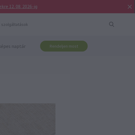
re 12. 08. 2026-ig
 szolgáltatások
képes naptár
Rendeljen most