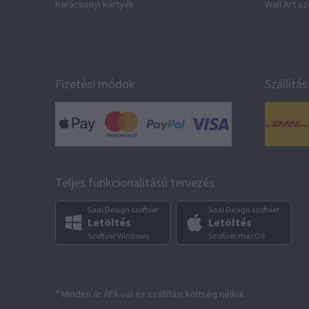
Karácsonyi kártyák
Wall Art s
Fizetési módok
Szállítás
Teljes funkcionalitású tervezés
Saal Design szoftver
Saal Design szoftver
Letöltés
Letöltés
Szoftver Windows
Szoftver macOS
* Minden ár ÁFÁ-val és szállítási költség nélkül.