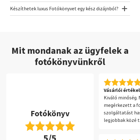
Készíthetek luxus Fotókönyvet egy kész dizájnból?
Mit mondanak az ügyfelek a
fotókönyvünkről
Vásárlói értékel
Kiváló minőség.
megérkezett a fo
Fotókönyv
szolgáltatást ha
legjobbak közé 
A telepített szo
5/5
erről is hasonló