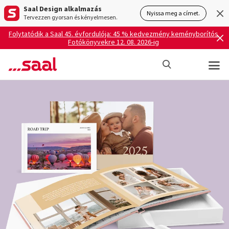
Saal Design alkalmazás
Nyissa meg a címet.
Tervezzen gyorsan és kényelmesen.
Folytatódik a Saal 45. évfordulója: 45 % kedvezmény keményborítós
Fotókönyvekre 12. 08. 2026-ig