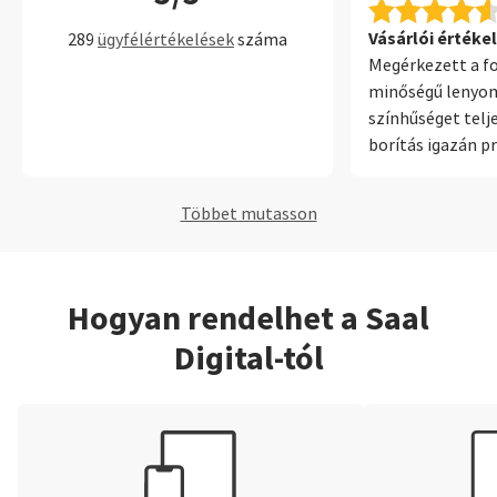
könnyen használ
lehetőség.
Vásárlói értékel
289
ügyfélértékelések
száma
Megérkezett a f
minőségű lenyo
színhűséget telje
borítás igazán p
a bőr kötéssell
Többet mutasson
Hogyan rendelhet a Saal
Digital-tól