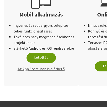
Mobil alkalmazás
Onl
Ingyenes és szupergyors telepítés
Nincs szüks
teljes funkcionalitással
Könnyű és g
Tökéletes nagy megrendelésekhez és
tervezési f
projektekhez
Tervezés PC
Elérhető Android és iOS rendszerekre
okostelefo
Letöltés
Te
Az App Store-ban is elérhető