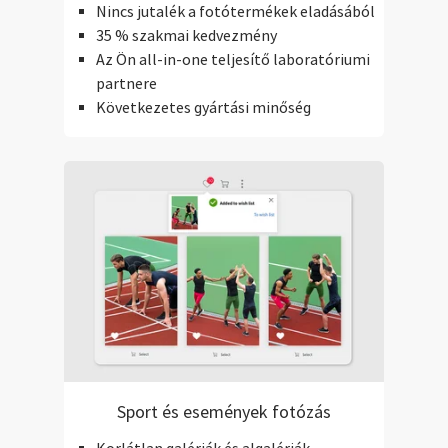
Nincs jutalék a fotótermékek eladásából
35 % szakmai kedvezmény
Az Ön all-in-one teljesítő laboratóriumi
partnere
Következetes gyártási minőség
Sport és események fotózás