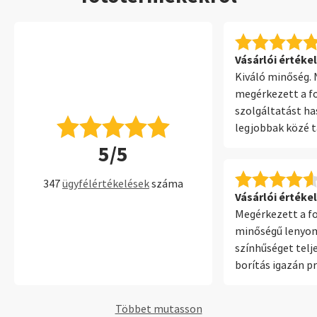
Vásárlói értékel
Kiváló minőség.
megérkezett a fo
szolgáltatást ha
legjobbak közé 
A telepített szo
5/5
erről is hasonló
könnyen használ
347
ügyfélértékelések
száma
lehetőség.
Vásárlói értékel
Megérkezett a f
minőségű lenyo
színhűséget telje
borítás igazán p
a bőr kötéssell
Többet mutasson