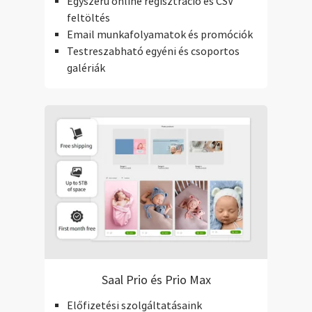
Egyszerű online regisztráció és CSV
feltöltés
Email munkafolyamatok és promóciók
Testreszabható egyéni és csoportos
galériák
Saal Prio és Prio Max
Előfizetési szolgáltatásaink