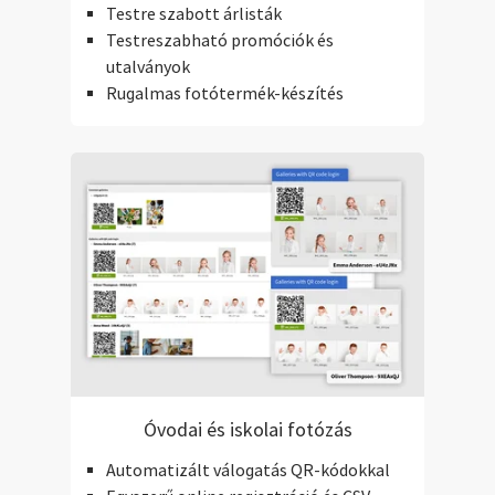
Testre szabott árlisták
Testreszabható promóciók és
utalványok
Rugalmas fotótermék-készítés
Óvodai és iskolai fotózás
Automatizált válogatás QR-kódokkal