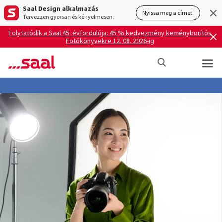
Saal Design alkalmazás
Nyissa meg a címet.
Tervezzen gyorsan és kényelmesen.
Folytatódik a Saal 45. évfordulója: 45 % kedvezmény keményborítós
Fotókönyvekre 12. 08. 2026-ig