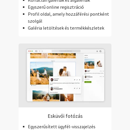
Korlátlan galériák és algalériák
Egyszerű online regisztráció
Profil oldal, amely hozzáférési pontként
szolgál
Galéria letöltések és termékkészletek
Esküvői fotózás
Egyszerűsített ügyfél-visszajelzés