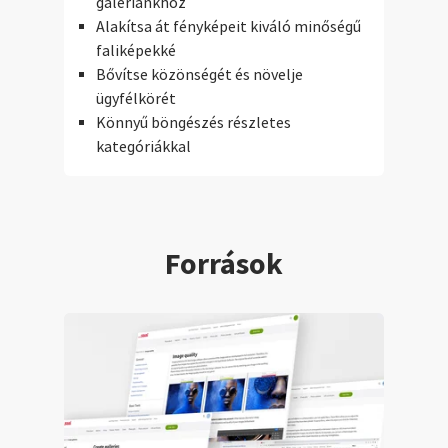
galériánkhoz
Alakítsa át fényképeit kiváló minőségű
faliképekké
Bővítse közönségét és növelje
ügyfélkörét
Könnyű böngészés részletes
kategóriákkal
Források