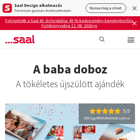
Saal Design alkalmazás
Nyissa meg a címet.
Tervezzen gyorsan és kényelmesen.
Folytatódik a Saal 45. évfordulója: 45 % kedvezmény keményborítós
Fotókönyvekre 12. 08. 2026-ig
A baba doboz
A tökéletes újszülött ajándék
5/5
289 ügyfélértékelések száma