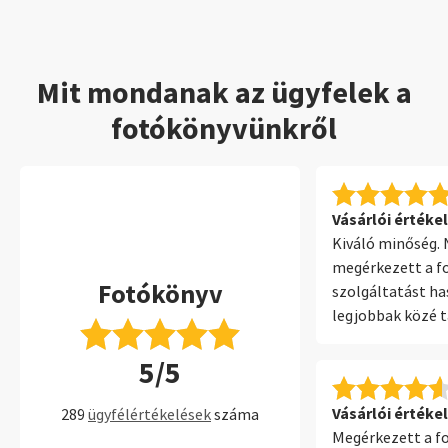
Mit mondanak az ügyfelek a
fotókönyvünkről
Vásárlói értékel
Kiváló minőség.
megérkezett a fo
Fotókönyv
szolgáltatást ha
legjobbak közé 
A telepített szo
5/5
erről is hasonló
könnyen használ
lehetőség.
Vásárlói értékel
289
ügyfélértékelések
száma
Megérkezett a f