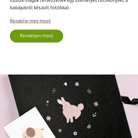
szülők maguk tervezzenek egy személyes fotókönyvet a
babájukról készült fotókkal.
Rendelje meg most
Rendeljen most