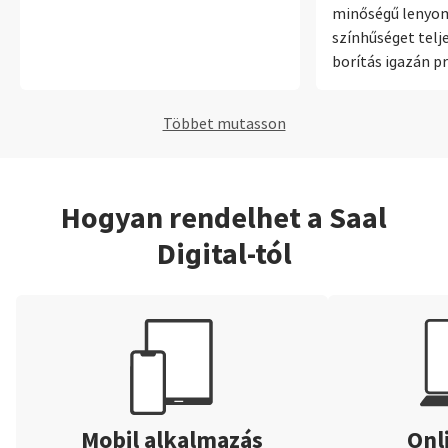
minőségű lenyo
színhűséget telje
borítás igazán p
a bőr kötéssell
Többet mutasson
Hogyan rendelhet a Saal
Digital-tól
Mobil alkalmazás
Onl