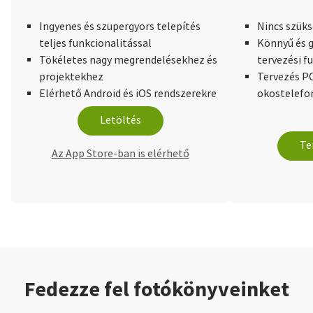
Ingyenes és szupergyors telepítés
Nincs szüks
teljes funkcionalitással
Könnyű és g
Tökéletes nagy megrendelésekhez és
tervezési f
projektekhez
Tervezés PC
Elérhető Android és iOS rendszerekre
okostelefo
Letöltés
Te
Az App Store-ban is elérhető
Fedezze fel fotókönyveinket