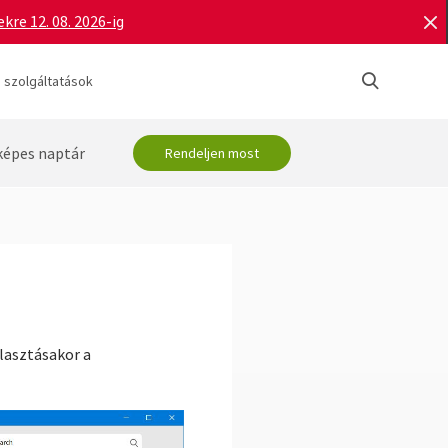
re 12. 08. 2026-ig
 szolgáltatások
képes naptár
Rendeljen most
lasztásakor a