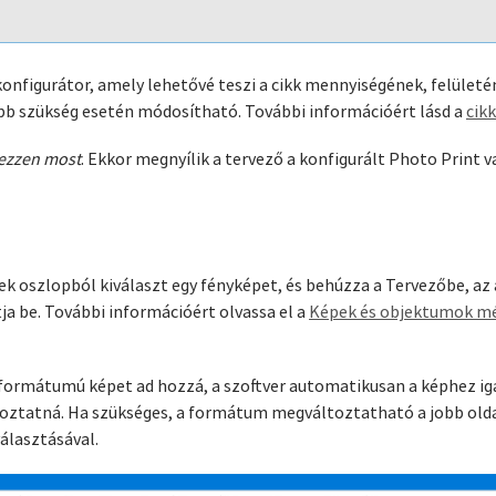
a konfigurátor, amely lehetővé teszi a cikk mennyiségének, felül
őbb szükség esetén módosítható. További információért lásd a
cikk
ezzen most
. Ekkor megnyílik a tervező a konfigurált Photo Print 
k oszlopból kiválaszt egy fényképet, és behúzza a Tervezőbe, az a 
ja be. További információért olvassa el a
Képek és objektumok mé
ő formátumú képet ad hozzá, a szoftver automatikusan a képhez i
toztatná. Ha szükséges, a formátum megváltoztatható a jobb olda
álasztásával.