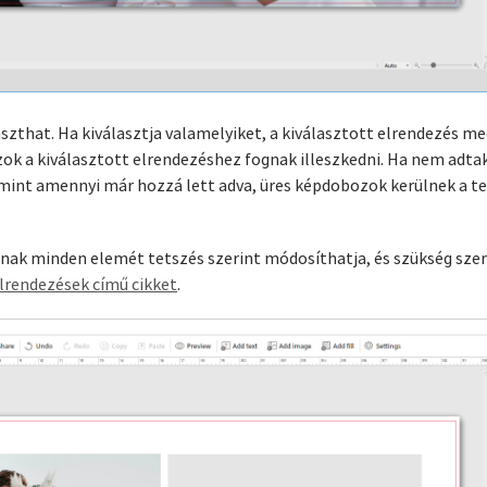
laszthat. Ha kiválasztja valamelyiket, a kiválasztott elrendezés m
k a kiválasztott elrendezéshez fognak illeszkedni. Ha nem adtak
 mint amennyi már hozzá lett adva, üres képdobozok kerülnek a 
annak minden elemét tetszés szerint módosíthatja, és szükség sze
lrendezések című cikket
.