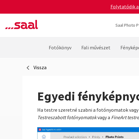
Folytatódik a
Saal Photo P
Fotókönyv
Fali művészet
Fénykép
Vissza
Egyedi fényképn
Ha testre szeretné szabni a fotónyomatok vagy 
Testreszabott fotónyomatok
vagy a
FineArt testr