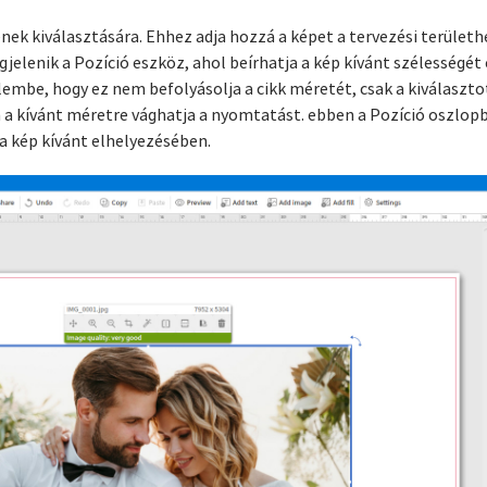
k kiválasztására. Ehhez adja hozzá a képet a tervezési területhe
elenik a Pozíció eszköz, ahol beírhatja a kép kívánt szélességét
lembe, hogy ez nem befolyásolja a cikk méretét, csak a kiválaszto
a kívánt méretre vághatja a nyomtatást. ebben a Pozíció oszlopb
 a kép kívánt elhelyezésében.